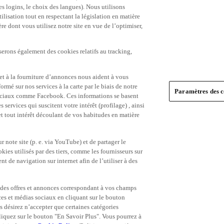
es logins, le choix des langues). Nous utilisons
ilisation tout en respectant la législation en matière
e dont vous utilisez notre site en vue de l’optimiser,
serons également des cookies relatifs au tracking,
et à la fourniture d’annonces nous aident à vous
ormé sur nos services à la carte par le biais de notre
Paramètres des c
s sociaux comme Facebook. Ces informations se basent
 services qui suscitent votre intérêt (profilage) , ainsi
 et tout intérêt découlant de vos habitudes en matière
 note site (p. e. via YouTube) et de partager le
ies utilisés par des tiers, comme les fournisseurs sur
t de navigation sur internet afin de l’utiliser à des
ue des offres et annonces correspondant à vos champs
es et médias sociaux en cliquant sur le bouton
s désirez n’accepter que certaines catégories
iquez sur le bouton "En Savoir Plus". Vous pourrez à