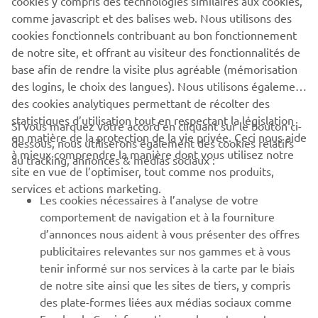
cookies y compris des technologies similaires aux cookies,
SUPPORT
comme javascript et des balises web. Nous utilisons des
cookies fonctionnels contribuant au bon fonctionnement
de notre site, et offrant au visiteur des fonctionnalités de
NEWSLETTER
base afin de rendre la visite plus agréable (mémorisation
Découvrez en exclusivité les dernières offres, les événements
des logins, le choix des langues). Nous utilisons également
spéciaux, les nouveautés et bien plus encore
des cookies analytiques permettant de récolter des
statistiques d’utilisation tout en respectant la législation
Si vous marquez votre accord en cliquant sur le bouton ci-
en matière de la protection de la vie privée. Ceci nous aide
dessous, nous utiliserons également des cookies relatifs
à mieux comprendre la manière dont vous utilisez notre
au tracking, annonces & médias sociaux :
S'ABONNER
site en vue de l’optimiser, tout comme nos produits,
services et actions marketing.
Les cookies nécessaires à l’analyse de votre
Lisez notre politique de confidentialité pour savoir comment
comportement de navigation et à la fourniture
nous traitons vos données personnelles :
Politique de
d’annonces nous aident à vous présenter des offres
Confidentialité
publicitaires relevantes sur nos gammes et à vous
tenir informé sur nos services à la carte par le biais
Belgium (French)
de notre site ainsi que les sites de tiers, y compris
des plate-formes liées aux médias sociaux comme