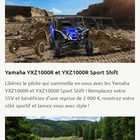
Yamaha YXZ1000R et YXZ1000R Sport Shift
Libérez le pilote qui sommeille en vous avec les Yamaha
YXZ1000R et YXZ1000R Sport Shift ! Remplacez votre
SSV et bénéficiez d'une reprise de 2 000 €, montrez votre
côté sportif et lancez-vous avec style !