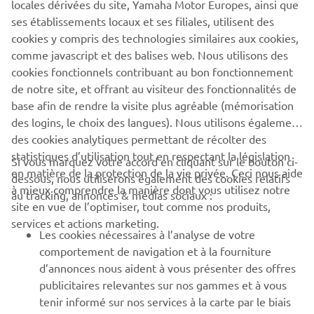
locales dérivées du site, Yamaha Motor Europes, ainsi que
les prochains événements.
ses établissements locaux et ses filiales, utilisent des
cookies y compris des technologies similaires aux cookies,
ALLER AU CALENDRIER DES ÉVÉNEMENTS
comme javascript et des balises web. Nous utilisons des
cookies fonctionnels contribuant au bon fonctionnement
de notre site, et offrant au visiteur des fonctionnalités de
base afin de rendre la visite plus agréable (mémorisation
des logins, le choix des langues). Nous utilisons également
des cookies analytiques permettant de récolter des
statistiques d’utilisation tout en respectant la législation
CORPORATE
Si vous marquez votre accord en cliquant sur le bouton ci-
en matière de la protection de la vie privée. Ceci nous aide
dessous, nous utiliserons également des cookies relatifs
à mieux comprendre la manière dont vous utilisez notre
au tracking, annonces & médias sociaux :
BUSINESS
site en vue de l’optimiser, tout comme nos produits,
services et actions marketing.
Les cookies nécessaires à l’analyse de votre
PLUS YAMAHA
comportement de navigation et à la fourniture
d’annonces nous aident à vous présenter des offres
SUPPORT
publicitaires relevantes sur nos gammes et à vous
tenir informé sur nos services à la carte par le biais