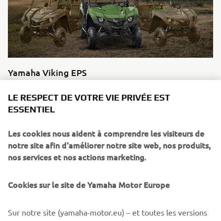
Yamaha Viking EPS
Est-ce que quelqu'un a dit "travaillez plus intelligemment,
LE RESPECT DE VOTRE VIE PRIVÉE EST
pas plus fort" ? Remplacez votre SSV et bénéficiez d'une
ESSENTIEL
reprise de 2 000 €. Il est temps de conquérir un nouveau
niveau de confort au travail... en plein air !
Les cookies nous aident à comprendre les visiteurs de
notre site afin d'améliorer notre site web, nos produits,
nos services et nos actions marketing.
Cookies sur le site de Yamaha Motor Europe
DÉSOLÉ ! CET ÉVÉNEMENT EST
FERMÉ.
Sur notre site (yamaha-motor.eu) – et toutes les versions
Veuillez visiter notre site Web pour voir quand auront lieu