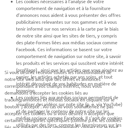
Les cookies nécessaires à l’analyse de votre
PLUS YAMAHA
comportement de navigation et à la fourniture
d’annonces nous aident à vous présenter des offres
SUPPORT
publicitaires relevantes sur nos gammes et à vous
tenir informé sur nos services à la carte par le biais
de notre site ainsi que les sites de tiers, y compris
NEWSLETTER
des plate-formes liées aux médias sociaux comme
Facebook. Ces informations se basent sur votre
Découvrez en exclusivité les dernières offres, les événements
comportement de navigation sur notre site, à savoir
spéciaux, les nouveautés et bien plus encore
les produits et les services qui suscitent votre intérêt
(profilage) , ainsi que les articles que vous ajoutez au
Si vous désirez recevoir toutes les fonctionnalités de
panier, les articles achetés par vos soins, et tout
notre site web ainsi que des offres et annonces
intérêt découlant de vos habitudes en matière de
S'ABONNER
correspondant à vos champs intérêts, nous vous
browsing.
demandons d’accepter les cookies liés au
Les cookies liés aux médias sociaux permettent de
tracking/annonces et médias sociaux en cliquant sur le
Lisez notre politique de confidentialité pour savoir comment
visualiser des vidéos sur note site (p. e. via YouTube)
bouton ‘j’accepte’. Au cas où vous souhaiteriez ne pas
nous traitons vos données personnelles :
Politique de
et de partager le contenu de notre site sur les
Confidentialité
accepter ces cookies ou si vous désirez n’accepter que
médias sociaux comme Facebook. Il s’agit de cookies
certaines catégories spécifiques (comme p.ex. les cookies
utilisés par des tiers, comme les fournisseurs sur les
liés aux médias sociaux uniquement), cliquez sur le bouton
Belgium (French)