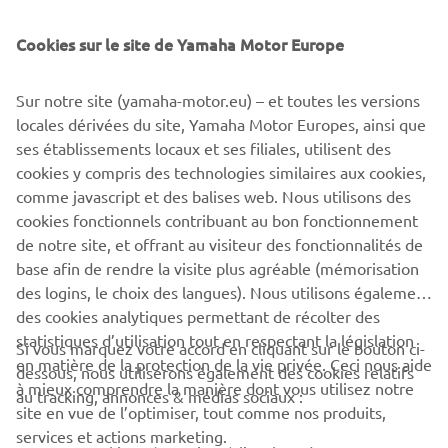
Cookies sur le site de Yamaha Motor Europe
Sur notre site (yamaha-motor.eu) – et toutes les versions
locales dérivées du site, Yamaha Motor Europes, ainsi que
ses établissements locaux et ses filiales, utilisent des
Véhicules personnels
cookies y compris des technologies similaires aux cookies,
comme javascript et des balises web. Nous utilisons des
En savoir plus
cookies fonctionnels contribuant au bon fonctionnement
de notre site, et offrant au visiteur des fonctionnalités de
base afin de rendre la visite plus agréable (mémorisation
des logins, le choix des langues). Nous utilisons également
des cookies analytiques permettant de récolter des
statistiques d’utilisation tout en respectant la législation
CORPORATE
Si vous marquez votre accord en cliquant sur le bouton ci-
en matière de la protection de la vie privée. Ceci nous aide
dessous, nous utiliserons également des cookies relatifs
à mieux comprendre la manière dont vous utilisez notre
au tracking, annonces & médias sociaux :
BUSINESS
site en vue de l’optimiser, tout comme nos produits,
services et actions marketing.