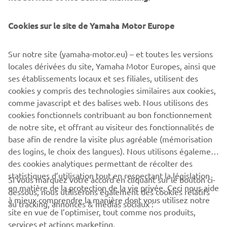
Cookies sur le site de Yamaha Motor Europe
Sur notre site (yamaha-motor.eu) – et toutes les versions
UTILITY ATV & SIDE BY SIDE
locales dérivées du site, Yamaha Motor Europes, ainsi que
ses établissements locaux et ses filiales, utilisent des
EN SAVOIR PLUS
cookies y compris des technologies similaires aux cookies,
comme javascript et des balises web. Nous utilisons des
cookies fonctionnels contribuant au bon fonctionnement
de notre site, et offrant au visiteur des fonctionnalités de
base afin de rendre la visite plus agréable (mémorisation
des logins, le choix des langues). Nous utilisons également
des cookies analytiques permettant de récolter des
statistiques d’utilisation tout en respectant la législation
CORPORATE
Si vous marquez votre accord en cliquant sur le bouton ci-
en matière de la protection de la vie privée. Ceci nous aide
dessous, nous utiliserons également des cookies relatifs
à mieux comprendre la manière dont vous utilisez notre
au tracking, annonces & médias sociaux :
BUSINESS
site en vue de l’optimiser, tout comme nos produits,
services et actions marketing.