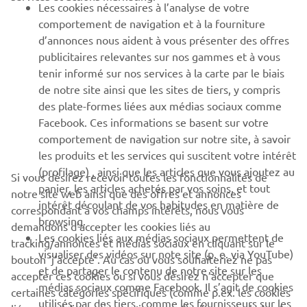
Les cookies nécessaires à l’analyse de votre
PLUS YAMAHA
comportement de navigation et à la fourniture
d’annonces nous aident à vous présenter des offres
SUPPORT
publicitaires relevantes sur nos gammes et à vous
tenir informé sur nos services à la carte par le biais
de notre site ainsi que les sites de tiers, y compris
NEWSLETTER
des plate-formes liées aux médias sociaux comme
Facebook. Ces informations se basent sur votre
Découvrez en exclusivité les dernières offres, les événements
comportement de navigation sur notre site, à savoir
spéciaux, les nouveautés et bien plus encore
les produits et les services qui suscitent votre intérêt
(profilage) , ainsi que les articles que vous ajoutez au
Si vous désirez recevoir toutes les fonctionnalités de
panier, les articles achetés par vos soins, et tout
notre site web ainsi que des offres et annonces
intérêt découlant de vos habitudes en matière de
S'ABONNER
correspondant à vos champs intérêts, nous vous
browsing.
demandons d’accepter les cookies liés au
Les cookies liés aux médias sociaux permettent de
tracking/annonces et médias sociaux en cliquant sur le
Lisez notre politique de confidentialité pour savoir comment
visualiser des vidéos sur note site (p. e. via YouTube)
bouton ‘j’accepte’. Au cas où vous souhaiteriez ne pas
nous traitons vos données personnelles :
Politique de
et de partager le contenu de notre site sur les
Confidentialité
accepter ces cookies ou si vous désirez n’accepter que
médias sociaux comme Facebook. Il s’agit de cookies
certaines catégories spécifiques (comme p.ex. les cookies
utilisés par des tiers, comme les fournisseurs sur les