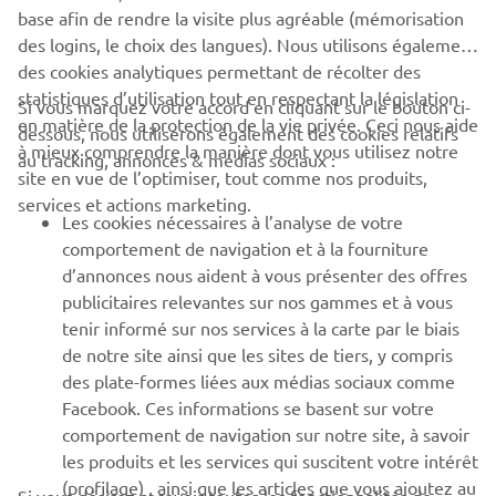
base afin de rendre la visite plus agréable (mémorisation
des logins, le choix des langues). Nous utilisons également
des cookies analytiques permettant de récolter des
statistiques d’utilisation tout en respectant la législation
CORPORATE
Si vous marquez votre accord en cliquant sur le bouton ci-
en matière de la protection de la vie privée. Ceci nous aide
dessous, nous utiliserons également des cookies relatifs
à mieux comprendre la manière dont vous utilisez notre
au tracking, annonces & médias sociaux :
BUSINESS
site en vue de l’optimiser, tout comme nos produits,
services et actions marketing.
Les cookies nécessaires à l’analyse de votre
PLUS YAMAHA
comportement de navigation et à la fourniture
d’annonces nous aident à vous présenter des offres
SUPPORT
publicitaires relevantes sur nos gammes et à vous
tenir informé sur nos services à la carte par le biais
de notre site ainsi que les sites de tiers, y compris
NEWSLETTER
des plate-formes liées aux médias sociaux comme
Facebook. Ces informations se basent sur votre
Découvrez en exclusivité les dernières offres, les événements
comportement de navigation sur notre site, à savoir
spéciaux, les nouveautés et bien plus encore
les produits et les services qui suscitent votre intérêt
(profilage) , ainsi que les articles que vous ajoutez au