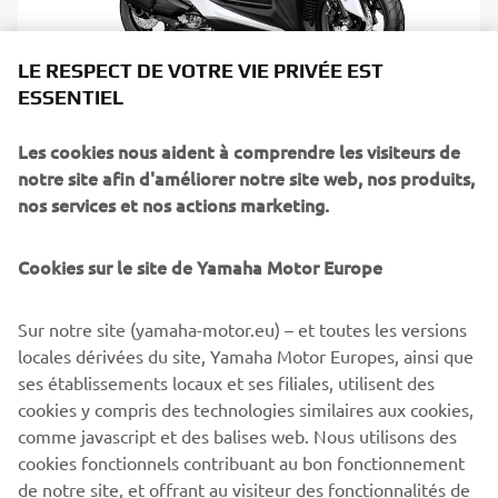
LE RESPECT DE VOTRE VIE PRIVÉE EST
XMAX 300 Police bike
ESSENTIEL
Les cookies nous aident à comprendre les visiteurs de
notre site afin d'améliorer notre site web, nos produits,
THE ABSOLUTE REFERENCE OF
nos services et nos actions marketing.
URBAN SCOOTERS
Cookies sur le site de Yamaha Motor Europe
Equipped with motorcycle style forks for increased
stability, the compact chassis gives you agile handling with
Sur notre site (yamaha-motor.eu) – et toutes les versions
top class comfort. And its powerful and economical new
locales dérivées du site, Yamaha Motor Europes, ainsi que
Blue Core engine - available to Police in 125 cc and 300 cc
ses établissements locaux et ses filiales, utilisent des
displacement, compliant to EU4 regulation - has all the
cookies y compris des technologies similaires aux cookies,
performance you need for fast intervention or daily
comme javascript et des balises web. Nous utilisons des
routine job.
cookies fonctionnels contribuant au bon fonctionnement
de notre site, et offrant au visiteur des fonctionnalités de