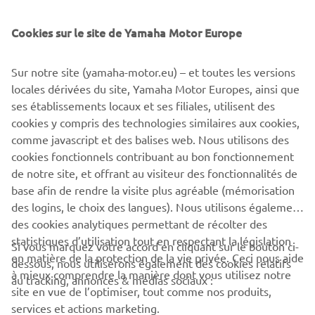
Cookies sur le site de Yamaha Motor Europe
Sur notre site (yamaha-motor.eu) – et toutes les versions
locales dérivées du site, Yamaha Motor Europes, ainsi que
ses établissements locaux et ses filiales, utilisent des
Le système de gestion de cours le plus avancé.
cookies y compris des technologies similaires aux cookies,
comme javascript et des balises web. Nous utilisons des
PLUS D'INFORMATIONS
cookies fonctionnels contribuant au bon fonctionnement
de notre site, et offrant au visiteur des fonctionnalités de
base afin de rendre la visite plus agréable (mémorisation
des logins, le choix des langues). Nous utilisons également
des cookies analytiques permettant de récolter des
statistiques d’utilisation tout en respectant la législation
CORPORATE
Si vous marquez votre accord en cliquant sur le bouton ci-
en matière de la protection de la vie privée. Ceci nous aide
dessous, nous utiliserons également des cookies relatifs
à mieux comprendre la manière dont vous utilisez notre
au tracking, annonces & médias sociaux :
BUSINESS
site en vue de l’optimiser, tout comme nos produits,
services et actions marketing.