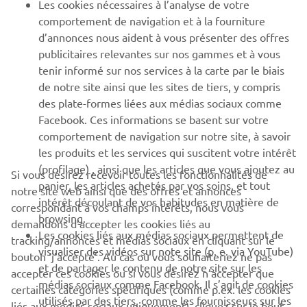
Les cookies nécessaires à l’analyse de votre
PLUS YAMAHA
comportement de navigation et à la fourniture
d’annonces nous aident à vous présenter des offres
SUPPORT
publicitaires relevantes sur nos gammes et à vous
tenir informé sur nos services à la carte par le biais
de notre site ainsi que les sites de tiers, y compris
NEWSLETTER
des plate-formes liées aux médias sociaux comme
Facebook. Ces informations se basent sur votre
Découvrez en exclusivité les dernières offres, les événements
comportement de navigation sur notre site, à savoir
spéciaux, les nouveautés et bien plus encore
les produits et les services qui suscitent votre intérêt
(profilage) , ainsi que les articles que vous ajoutez au
Si vous désirez recevoir toutes les fonctionnalités de
panier, les articles achetés par vos soins, et tout
notre site web ainsi que des offres et annonces
intérêt découlant de vos habitudes en matière de
S'ABONNER
correspondant à vos champs intérêts, nous vous
browsing.
demandons d’accepter les cookies liés au
Les cookies liés aux médias sociaux permettent de
tracking/annonces et médias sociaux en cliquant sur le
Lisez notre politique de confidentialité pour savoir comment
visualiser des vidéos sur note site (p. e. via YouTube)
bouton ‘j’accepte’. Au cas où vous souhaiteriez ne pas
nous traitons vos données personnelles :
Politique de
et de partager le contenu de notre site sur les
Confidentialité
accepter ces cookies ou si vous désirez n’accepter que
médias sociaux comme Facebook. Il s’agit de cookies
certaines catégories spécifiques (comme p.ex. les cookies
utilisés par des tiers, comme les fournisseurs sur les
liés aux médias sociaux uniquement), cliquez sur le bouton