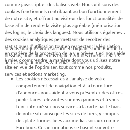
Découvrez en exclusivité les dernières offres, les événements
comme javascript et des balises web. Nous utilisons des
spéciaux, les nouveautés et bien plus encore
cookies fonctionnels contribuant au bon fonctionnement
de notre site, et offrant au visiteur des fonctionnalités de
base afin de rendre la visite plus agréable (mémorisation
des logins, le choix des langues). Nous utilisons également
S'ABONNER
des cookies analytiques permettant de récolter des
statistiques d’utilisation tout en respectant la législation
Si vous marquez votre accord en cliquant sur le bouton ci-
en matière de la protection de la vie privée. Ceci nous aide
Lisez notre politique de confidentialité pour savoir comment
dessous, nous utiliserons également des cookies relatifs
nous traitons vos données personnelles :
Politique de
à mieux comprendre la manière dont vous utilisez notre
au tracking, annonces & médias sociaux :
Confidentialité
site en vue de l’optimiser, tout comme nos produits,
services et actions marketing.
Les cookies nécessaires à l’analyse de votre
Belgium (French)
comportement de navigation et à la fourniture
d’annonces nous aident à vous présenter des offres
publicitaires relevantes sur nos gammes et à vous
tenir informé sur nos services à la carte par le biais
de notre site ainsi que les sites de tiers, y compris
© Copyright - 2026 Yamaha Motor Europe N.V. - All Rights
des plate-formes liées aux médias sociaux comme
Reserved
Facebook. Ces informations se basent sur votre