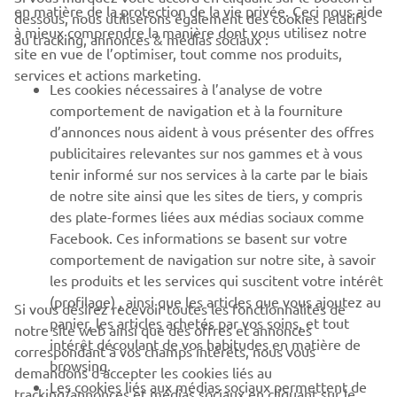
en matière de la protection de la vie privée. Ceci nous aide
dessous, nous utiliserons également des cookies relatifs
à mieux comprendre la manière dont vous utilisez notre
au tracking, annonces & médias sociaux :
BUSINESS
site en vue de l’optimiser, tout comme nos produits,
services et actions marketing.
Les cookies nécessaires à l’analyse de votre
PLUS YAMAHA
comportement de navigation et à la fourniture
d’annonces nous aident à vous présenter des offres
SUPPORT
publicitaires relevantes sur nos gammes et à vous
tenir informé sur nos services à la carte par le biais
de notre site ainsi que les sites de tiers, y compris
NEWSLETTER
des plate-formes liées aux médias sociaux comme
Facebook. Ces informations se basent sur votre
Découvrez en exclusivité les dernières offres, les événements
comportement de navigation sur notre site, à savoir
spéciaux, les nouveautés et bien plus encore
les produits et les services qui suscitent votre intérêt
(profilage) , ainsi que les articles que vous ajoutez au
Si vous désirez recevoir toutes les fonctionnalités de
panier, les articles achetés par vos soins, et tout
notre site web ainsi que des offres et annonces
intérêt découlant de vos habitudes en matière de
S'ABONNER
correspondant à vos champs intérêts, nous vous
browsing.
demandons d’accepter les cookies liés au
Les cookies liés aux médias sociaux permettent de
tracking/annonces et médias sociaux en cliquant sur le