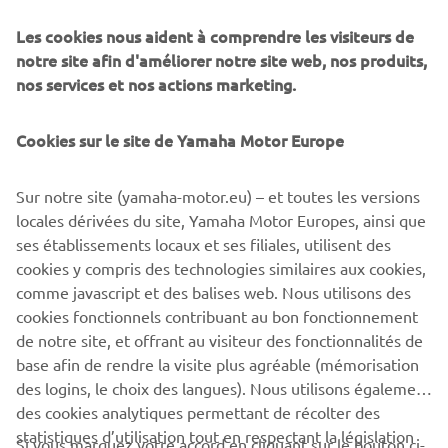
la plongée ou les tâches professionnelles exigeantes.
Les cookies nous aident à comprendre les visiteurs de
Porté par la R&D et la technologie de pointe
notre site afin d'améliorer notre site web, nos produits,
, Capelli évolue en permanence pour améliorer
nos services et nos actions marketing.
l'expérience mondiale de la navigation
.
Cookies sur le site de Yamaha Motor Europe
Sur notre site (yamaha-motor.eu) – et toutes les versions
locales dérivées du site, Yamaha Motor Europes, ainsi que
1
/
13
ses établissements locaux et ses filiales, utilisent des
cookies y compris des technologies similaires aux cookies,
comme javascript et des balises web. Nous utilisons des
SITE OFFICIEL DE CAPELLI
cookies fonctionnels contribuant au bon fonctionnement
de notre site, et offrant au visiteur des fonctionnalités de
base afin de rendre la visite plus agréable (mémorisation
des logins, le choix des langues). Nous utilisons également
des cookies analytiques permettant de récolter des
statistiques d’utilisation tout en respectant la législation
CORPORATE
Si vous marquez votre accord en cliquant sur le bouton ci-