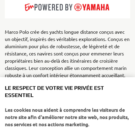
Marco Polo crée des yachts longue distance conçus avec
un objectif, inspirés des véritables explorations. Conçus en
aluminium pour plus de robustesse, de légèreté et de
résistance, ces navires sont conçus pour emmener leurs
propriétaires bien au-delà des itinéraires de croisière
classiques. Leur conception allie un comportement marin
robuste à un confort intérieur étonnamment accueillant.
Destinés aux aventuriers, aux couples vivant à bord et aux
LE RESPECT DE VOTRE VIE PRIVÉE EST
navigateurs longue distance, les yachts Marco Polo sont
ESSENTIEL
spécialisés dans l’endurance, l’autonomie et les
configurations intelligentes conçues pour des semaines ou
Les cookies nous aident à comprendre les visiteurs de
des mois en mer. Que ce soit pour explorer des archipels
notre site afin d'améliorer notre site web, nos produits,
reculés ou traverser des passages océaniques, ils offrent
nos services et nos actions marketing.
une combinaison rare d’aptitudes, de sécurité et de style
discret.