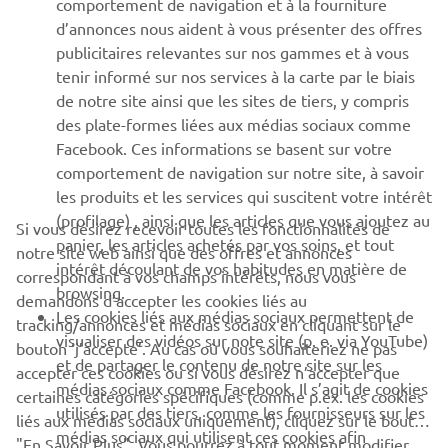
comportement de navigation et à la fourniture
d’annonces nous aident à vous présenter des offres
SUPPORT
publicitaires relevantes sur nos gammes et à vous
tenir informé sur nos services à la carte par le biais
de notre site ainsi que les sites de tiers, y compris
NEWSLETTER
des plate-formes liées aux médias sociaux comme
Facebook. Ces informations se basent sur votre
Découvrez en exclusivité les dernières offres, les événements
comportement de navigation sur notre site, à savoir
spéciaux, les nouveautés et bien plus encore
les produits et les services qui suscitent votre intérêt
(profilage) , ainsi que les articles que vous ajoutez au
Si vous désirez recevoir toutes les fonctionnalités de
panier, les articles achetés par vos soins, et tout
notre site web ainsi que des offres et annonces
intérêt découlant de vos habitudes en matière de
S'ABONNER
correspondant à vos champs intérêts, nous vous
browsing.
demandons d’accepter les cookies liés au
Les cookies liés aux médias sociaux permettent de
tracking/annonces et médias sociaux en cliquant sur le
Lisez notre politique de confidentialité pour savoir comment
visualiser des vidéos sur note site (p. e. via YouTube)
bouton ‘j’accepte’. Au cas où vous souhaiteriez ne pas
nous traitons vos données personnelles :
Politique de
et de partager le contenu de notre site sur les
Confidentialité
accepter ces cookies ou si vous désirez n’accepter que
médias sociaux comme Facebook. Il s’agit de cookies
certaines catégories spécifiques (comme p.ex. les cookies
utilisés par des tiers, comme les fournisseurs sur les
liés aux médias sociaux uniquement), cliquez sur le bouton
Belgium (French)
médias sociaux qui utilisent ces cookies afin
"En Savoir Plus". Vous pourrez à tout moment modifier