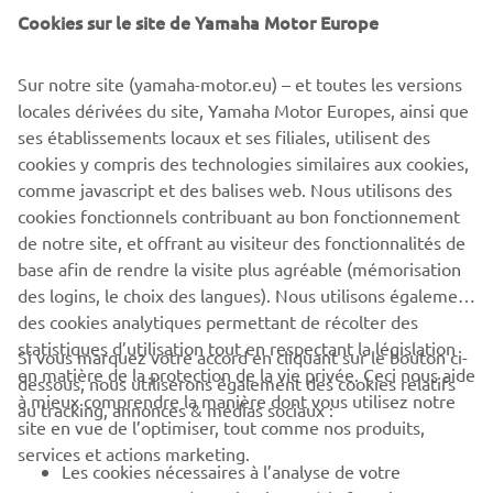
Cookies sur le site de Yamaha Motor Europe
Sur notre site (yamaha-motor.eu) – et toutes les versions
locales dérivées du site, Yamaha Motor Europes, ainsi que
1
/
3
ses établissements locaux et ses filiales, utilisent des
cookies y compris des technologies similaires aux cookies,
comme javascript et des balises web. Nous utilisons des
SITE OFFICIEL DE MARCO POLO
cookies fonctionnels contribuant au bon fonctionnement
de notre site, et offrant au visiteur des fonctionnalités de
base afin de rendre la visite plus agréable (mémorisation
des logins, le choix des langues). Nous utilisons également
des cookies analytiques permettant de récolter des
statistiques d’utilisation tout en respectant la législation
CORPORATE
Si vous marquez votre accord en cliquant sur le bouton ci-
en matière de la protection de la vie privée. Ceci nous aide
dessous, nous utiliserons également des cookies relatifs
à mieux comprendre la manière dont vous utilisez notre
au tracking, annonces & médias sociaux :
BUSINESS
site en vue de l’optimiser, tout comme nos produits,
services et actions marketing.
Les cookies nécessaires à l’analyse de votre
PLUS YAMAHA