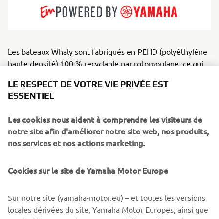
Les bateaux Whaly sont fabriqués en PEHD (polyéthylène
haute densité) 100 % recyclable par rotomoulage, ce qui
les rend extrêmement robustes, stables et faciles à
LE RESPECT DE VOTRE VIE PRIVÉE EST
entretenir. Ils sont conçus pour des situations où la
ESSENTIEL
fiabilité et la simplicité priment sur la finition ou la
complexité. Parfaits pour les familles, les flottes de
Les cookies nous aident à comprendre les visiteurs de
location, les équipes de sauvetage et les utilisateurs
notre site afin d'améliorer notre site web, nos produits,
recherchant la praticité, les bateaux Whaly sont sûrs,
nos services et nos actions marketing.
abordables et faciles à manipuler. Parfait pour les eaux
abritées, la pêche, le transport et les aventures sans souci.
Cookies sur le site de Yamaha Motor Europe
Sur notre site (yamaha-motor.eu) – et toutes les versions
locales dérivées du site, Yamaha Motor Europes, ainsi que
1
/
2