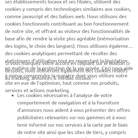
ses établissements locaux et ses filiales, utilisent des
cookies y compris des technologies similaires aux cookies,
comme javascript et des balises web. Nous utilisons des
SITE OFFICIEL DE WHALY
cookies fonctionnels contribuant au bon fonctionnement
de notre site, et offrant au visiteur des fonctionnalités de
base afin de rendre la visite plus agréable (mémorisation
des logins, le choix des langues). Nous utilisons également
des cookies analytiques permettant de récolter des
statistiques d’utilisation tout en respectant la législation
CORPORATE
Si vous marquez votre accord en cliquant sur le bouton ci-
en matière de la protection de la vie privée. Ceci nous aide
dessous, nous utiliserons également des cookies relatifs
à mieux comprendre la manière dont vous utilisez notre
au tracking, annonces & médias sociaux :
BUSINESS
site en vue de l’optimiser, tout comme nos produits,
services et actions marketing.
Les cookies nécessaires à l’analyse de votre
PLUS YAMAHA
comportement de navigation et à la fourniture
d’annonces nous aident à vous présenter des offres
SUPPORT
publicitaires relevantes sur nos gammes et à vous
tenir informé sur nos services à la carte par le biais
de notre site ainsi que les sites de tiers, y compris
NEWSLETTER