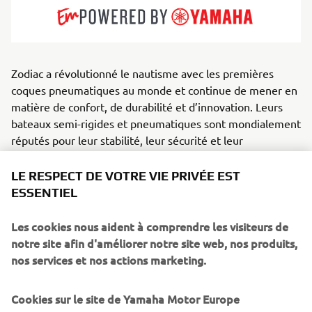
Zodiac a révolutionné le nautisme avec les premières
coques pneumatiques au monde et continue de mener en
matière de confort, de durabilité et d’innovation. Leurs
bateaux semi-rigides et pneumatiques sont mondialement
réputés pour leur stabilité, leur sécurité et leur
polyvalence à toute épreuve. Zodiac s’adresse aux
LE RESPECT DE VOTRE VIE PRIVÉE EST
familles, aux plongeurs, aux aventuriers et aux
ESSENTIEL
professionnels, et propose tout, des annexes compactes
aux semi-rigides capables de naviguer au large. Ils
Les cookies nous aident à comprendre les visiteurs de
incarnent la liberté, le plaisir et la fiabilité sur toutes les
notre site afin d'améliorer notre site web, nos produits,
eaux.
nos services et nos actions marketing.
Cookies sur le site de Yamaha Motor Europe