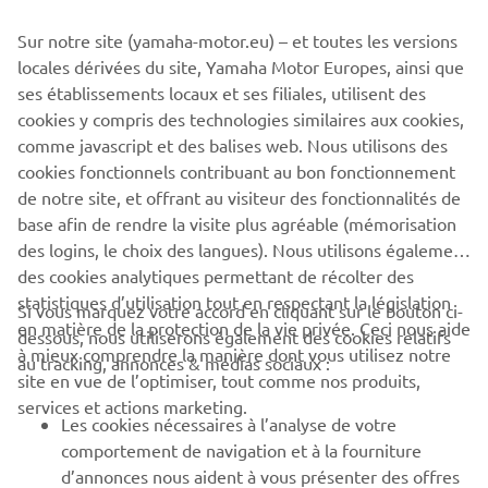
Sur notre site (yamaha-motor.eu) – et toutes les versions
1
/
3
locales dérivées du site, Yamaha Motor Europes, ainsi que
ses établissements locaux et ses filiales, utilisent des
SITE OFFICIEL DE ZODIAC
cookies y compris des technologies similaires aux cookies,
comme javascript et des balises web. Nous utilisons des
cookies fonctionnels contribuant au bon fonctionnement
de notre site, et offrant au visiteur des fonctionnalités de
base afin de rendre la visite plus agréable (mémorisation
des logins, le choix des langues). Nous utilisons également
CORPORATE
des cookies analytiques permettant de récolter des
statistiques d’utilisation tout en respectant la législation
Si vous marquez votre accord en cliquant sur le bouton ci-
en matière de la protection de la vie privée. Ceci nous aide
BUSINESS
dessous, nous utiliserons également des cookies relatifs
à mieux comprendre la manière dont vous utilisez notre
au tracking, annonces & médias sociaux :
site en vue de l’optimiser, tout comme nos produits,
PLUS YAMAHA
services et actions marketing.
Les cookies nécessaires à l’analyse de votre
comportement de navigation et à la fourniture
SUPPORT
d’annonces nous aident à vous présenter des offres
publicitaires relevantes sur nos gammes et à vous