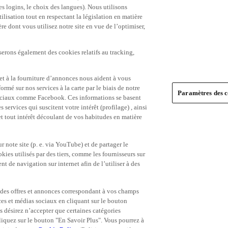
es logins, le choix des langues). Nous utilisons
ilisation tout en respectant la législation en matière
e dont vous utilisez notre site en vue de l’optimiser,
serons également des cookies relatifs au tracking,
et à la fourniture d’annonces nous aident à vous
ormé sur nos services à la carte par le biais de notre
Paramètres des c
s sociaux comme Facebook. Ces informations se basent
 services qui suscitent votre intérêt (profilage) , ainsi
 et tout intérêt découlant de vos habitudes en matière
 note site (p. e. via YouTube) et de partager le
ies utilisés par des tiers, comme les fournisseurs sur
t de navigation sur internet afin de l’utiliser à des
ue des offres et annonces correspondant à vos champs
es et médias sociaux en cliquant sur le bouton
s désirez n’accepter que certaines catégories
iquez sur le bouton "En Savoir Plus". Vous pourrez à