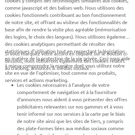
cookies y compris des technologies similaires aux cookies,
SUPPORT
comme javascript et des balises web. Nous utilisons des
cookies fonctionnels contribuant au bon fonctionnement
de notre site, et offrant au visiteur des fonctionnalités de
NEWSLETTER
base afin de rendre la visite plus agréable (mémorisation
Découvrez en exclusivité les dernières offres, les événements
des logins, le choix des langues). Nous utilisons également
spéciaux, les nouveautés et bien plus encore
des cookies analytiques permettant de récolter des
statistiques d’utilisation tout en respectant la législation
Si vous marquez votre accord en cliquant sur le bouton ci-
en matière de la protection de la vie privée. Ceci nous aide
dessous, nous utiliserons également des cookies relatifs
à mieux comprendre la manière dont vous utilisez notre
au tracking, annonces & médias sociaux :
S'ABONNER
site en vue de l’optimiser, tout comme nos produits,
services et actions marketing.
Les cookies nécessaires à l’analyse de votre
Lisez notre politique de confidentialité pour savoir comment
comportement de navigation et à la fourniture
nous traitons vos données personnelles :
Politique de
d’annonces nous aident à vous présenter des offres
Confidentialité
publicitaires relevantes sur nos gammes et à vous
tenir informé sur nos services à la carte par le biais
Belgium (French)
de notre site ainsi que les sites de tiers, y compris
des plate-formes liées aux médias sociaux comme