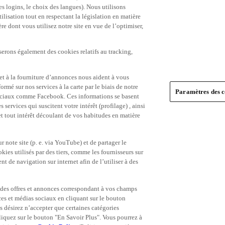
es logins, le choix des langues). Nous utilisons
ilisation tout en respectant la législation en matière
e dont vous utilisez notre site en vue de l’optimiser,
serons également des cookies relatifs au tracking,
et à la fourniture d’annonces nous aident à vous
ormé sur nos services à la carte par le biais de notre
Paramètres des c
s sociaux comme Facebook. Ces informations se basent
 services qui suscitent votre intérêt (profilage) , ainsi
 et tout intérêt découlant de vos habitudes en matière
 note site (p. e. via YouTube) et de partager le
ies utilisés par des tiers, comme les fournisseurs sur
t de navigation sur internet afin de l’utiliser à des
ue des offres et annonces correspondant à vos champs
es et médias sociaux en cliquant sur le bouton
s désirez n’accepter que certaines catégories
iquez sur le bouton "En Savoir Plus". Vous pourrez à