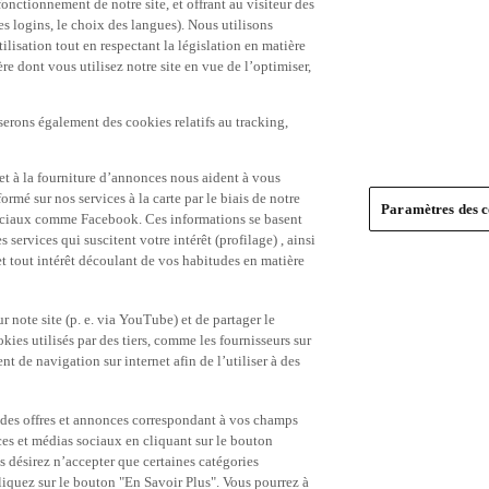
es logins, le choix des langues). Nous utilisons
ilisation tout en respectant la législation en matière
e dont vous utilisez notre site en vue de l’optimiser,
serons également des cookies relatifs au tracking,
et à la fourniture d’annonces nous aident à vous
ormé sur nos services à la carte par le biais de notre
Paramètres des c
s sociaux comme Facebook. Ces informations se basent
 services qui suscitent votre intérêt (profilage) , ainsi
 et tout intérêt découlant de vos habitudes en matière
 note site (p. e. via YouTube) et de partager le
ies utilisés par des tiers, comme les fournisseurs sur
t de navigation sur internet afin de l’utiliser à des
ue des offres et annonces correspondant à vos champs
es et médias sociaux en cliquant sur le bouton
s désirez n’accepter que certaines catégories
iquez sur le bouton "En Savoir Plus". Vous pourrez à