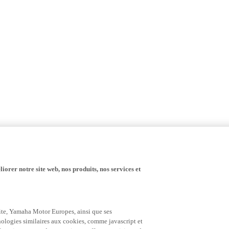
iorer notre site web, nos produits, nos services et
 site, Yamaha Motor Europes, ainsi que ses
hnologies similaires aux cookies, comme javascript et
nctionnement de notre site, et offrant au visiteur des