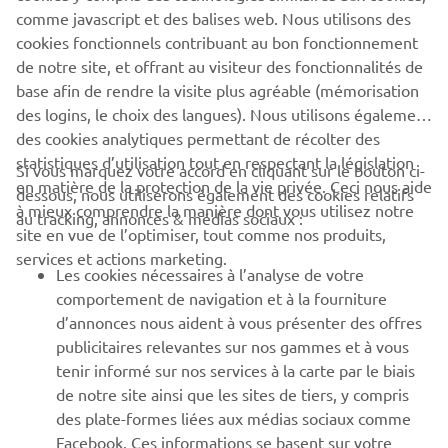
NEWSLETTER
comme javascript et des balises web. Nous utilisons des
Découvrez en exclusivité les dernières offres, les événements
cookies fonctionnels contribuant au bon fonctionnement
spéciaux, les nouveautés et bien plus encore
de notre site, et offrant au visiteur des fonctionnalités de
base afin de rendre la visite plus agréable (mémorisation
des logins, le choix des langues). Nous utilisons également
des cookies analytiques permettant de récolter des
S'ABONNER
statistiques d’utilisation tout en respectant la législation
Si vous marquez votre accord en cliquant sur le bouton ci-
en matière de la protection de la vie privée. Ceci nous aide
dessous, nous utiliserons également des cookies relatifs
à mieux comprendre la manière dont vous utilisez notre
Lisez notre politique de confidentialité pour savoir comment
au tracking, annonces & médias sociaux :
site en vue de l’optimiser, tout comme nos produits,
nous traitons vos données personnelles :
Politique de
Confidentialité
services et actions marketing.
Les cookies nécessaires à l’analyse de votre
comportement de navigation et à la fourniture
Belgium (French)
d’annonces nous aident à vous présenter des offres
publicitaires relevantes sur nos gammes et à vous
tenir informé sur nos services à la carte par le biais
de notre site ainsi que les sites de tiers, y compris
des plate-formes liées aux médias sociaux comme
© Copyright - 2026 Yamaha Motor Europe N.V. - All Rights
Facebook. Ces informations se basent sur votre