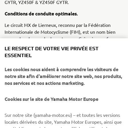
GYTR, YZ450F & YZ450F GYTR.
Conditions de conduite optimales.
Le circuit MX de Lierneux, reconnu par la Fédération
Internationale de Motocyclisme (FIM), est un nom bien
connu dans le monde du motocross. Grâce à sa surface
rigide, qui évacue rapidement l'eau de pluie, la piste est
LE RESPECT DE VOTRE VIE PRIVÉE EST
praticable toute l'année. La surface sèche rapidement,
ESSENTIEL
offrant des conditions de pilotage idéales en toute saison.
Les nombreux sauts naturels et artificiels permettent aux
Les cookies nous aident à comprendre les visiteurs de
débutants et aux pilotes expérimentés d'améliorer et de
notre site afin d'améliorer notre site web, nos produits,
perfectionner leurs techniques de saut.
nos services et nos actions marketing.
Inscription
Cookies sur le site de Yamaha Motor Europe
Les inscriptions au MX Pro Tour se font auprès des
concessionnaires officiels Yamaha. Découvrez tous les
Sur notre site (yamaha-motor.eu) – et toutes les versions
modèles Yamaha YZ sur notre site Web et contactez votre
locales dérivées du site, Yamaha Motor Europes, ainsi que
concessionnaire Yamaha pour rouler sur la moto de vos