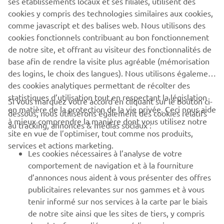
ses établissements locaux et ses filiales, utilisent des
rêves.
cookies y compris des technologies similaires aux cookies,
comme javascript et des balises web. Nous utilisons des
INSCRIPTION
cookies fonctionnels contribuant au bon fonctionnement
de notre site, et offrant au visiteur des fonctionnalités de
base afin de rendre la visite plus agréable (mémorisation
des logins, le choix des langues). Nous utilisons également
des cookies analytiques permettant de récolter des
statistiques d’utilisation tout en respectant la législation
CORPORATE
Si vous marquez votre accord en cliquant sur le bouton ci-
en matière de la protection de la vie privée. Ceci nous aide
dessous, nous utiliserons également des cookies relatifs
à mieux comprendre la manière dont vous utilisez notre
au tracking, annonces & médias sociaux :
BUSINESS
site en vue de l’optimiser, tout comme nos produits,
services et actions marketing.
Les cookies nécessaires à l’analyse de votre
PLUS YAMAHA
comportement de navigation et à la fourniture
d’annonces nous aident à vous présenter des offres
SUPPORT
publicitaires relevantes sur nos gammes et à vous
tenir informé sur nos services à la carte par le biais
de notre site ainsi que les sites de tiers, y compris
NEWSLETTER