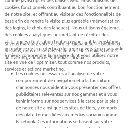
comme javascript et des balises web. Nous utilisons des
cookies fonctionnels contribuant au bon fonctionnement
de notre site, et offrant au visiteur des fonctionnalités de
base afin de rendre la visite plus agréable (mémorisation
des logins, le choix des langues). Nous utilisons également
des cookies analytiques permettant de récolter des
statistiques d’utilisation tout en respectant la législation
CORPORATE
Si vous marquez votre accord en cliquant sur le bouton ci-
en matière de la protection de la vie privée. Ceci nous aide
dessous, nous utiliserons également des cookies relatifs
à mieux comprendre la manière dont vous utilisez notre
au tracking, annonces & médias sociaux :
BUSINESS
site en vue de l’optimiser, tout comme nos produits,
services et actions marketing.
Les cookies nécessaires à l’analyse de votre
PLUS YAMAHA
comportement de navigation et à la fourniture
d’annonces nous aident à vous présenter des offres
SUPPORT
publicitaires relevantes sur nos gammes et à vous
tenir informé sur nos services à la carte par le biais
de notre site ainsi que les sites de tiers, y compris
NEWSLETTER
des plate-formes liées aux médias sociaux comme
Facebook. Ces informations se basent sur votre
Découvrez en exclusivité les dernières offres, les événements