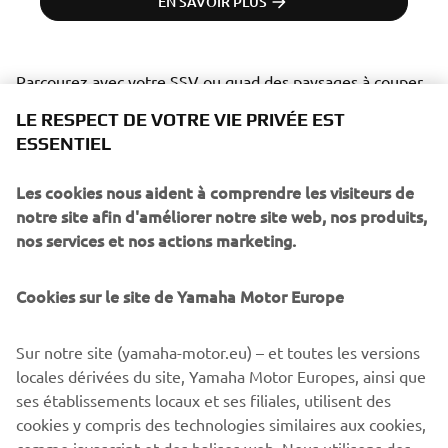
EN SAVOIR PLUS
Parcourez avec votre SSV ou quad des paysages à couper 
le souffle, explorez des itinéraires historiques et vivez 
LE RESPECT DE VOTRE VIE PRIVÉE EST
l’excitation des aventures tout-terrain. 

ESSENTIEL
Nous vous proposons un raid de 7 jours intenses pendant 
Les cookies nous aident à comprendre les visiteurs de
lesquels vous traverserez des paysages d’une beauté à 
notre site afin d'améliorer notre site web, nos produits,
couper le souffle, des montagnes majestueuses, des 
nos services et nos actions marketing.
déserts arides, en passant par des oasis luxuriantes et des 
villages pittoresques traditionnels. Vous pourrez profiter 
Cookies sur le site de Yamaha Motor Europe
de votre quad ou SSV

autrement, en explorant les régions les plus reculées du 
Maroc en toute

Sur notre site (yamaha-motor.eu) – et toutes les versions
liberté.

locales dérivées du site, Yamaha Motor Europes, ainsi que
ses établissements locaux et ses filiales, utilisent des
Réservez dès maintenant pour un voyage inoubliable, 
cookies y compris des technologies similaires aux cookies,
riche en sensations fortes et découvertes ! 