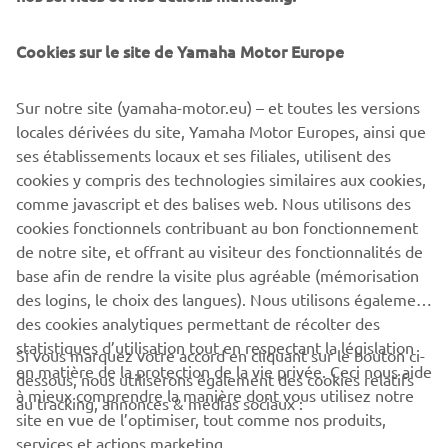
sportif pour la performance.
Niveau 4: Expert -
La conduite sur circuit ne vous est
Cookies sur le site de Yamaha Motor Europe
pas inconnue et vous vous y sentez très à l'aise.
Vous avez un esprit de compétition.
Sur notre site (yamaha-motor.eu) – et toutes les versions
Veuillez noter que vous devez créer un compte auprès de
locales dérivées du site, Yamaha Motor Europes, ainsi que
Mertens Riding School pour compléter votre inscription.
ses établissements locaux et ses filiales, utilisent des
cookies y compris des technologies similaires aux cookies,
comme javascript et des balises web. Nous utilisons des
INSCRIPTION
cookies fonctionnels contribuant au bon fonctionnement
de notre site, et offrant au visiteur des fonctionnalités de
base afin de rendre la visite plus agréable (mémorisation
des logins, le choix des langues). Nous utilisons également
des cookies analytiques permettant de récolter des
statistiques d’utilisation tout en respectant la législation
CORPORATE
Si vous marquez votre accord en cliquant sur le bouton ci-
en matière de la protection de la vie privée. Ceci nous aide
dessous, nous utiliserons également des cookies relatifs
à mieux comprendre la manière dont vous utilisez notre
au tracking, annonces & médias sociaux :
BUSINESS
site en vue de l’optimiser, tout comme nos produits,
services et actions marketing.