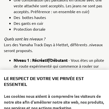
veste attachée sont acceptés. Les jeans ne sont pas
acceptés. Préférence : un ensemble en cuir)
Des bottes hautes
Des gants en cuir
Protection dorsale
Quels sont les niveaux ?
Lors des Yamaha Track Days à Mettet, différents .niveaux
seront proposés.
Niveau 1 : Récréatif/Débutant
- Vous êtes un pilote
de route expérimenté qui commence à rouler sur
circuit et qui souhaite améliorer son contrôle général
de sa moto.
LE RESPECT DE VOTRE VIE PRIVÉE EST
Niveau 2 : Intermédiaire -
Vous êtes expérimenté
ESSENTIEL
sur la route et/ou initié à la piste. En outre, vous
aimez une conduite légèrement sportive.
Les cookies nous aident à comprendre les visiteurs de
Niveau 3 : Expérimenté -
Vous avez déjà une très
notre site afin d'améliorer notre site web, nos produits,
bonne expérience de la piste et vous avez un esprit
nos services et nos actions marketing.