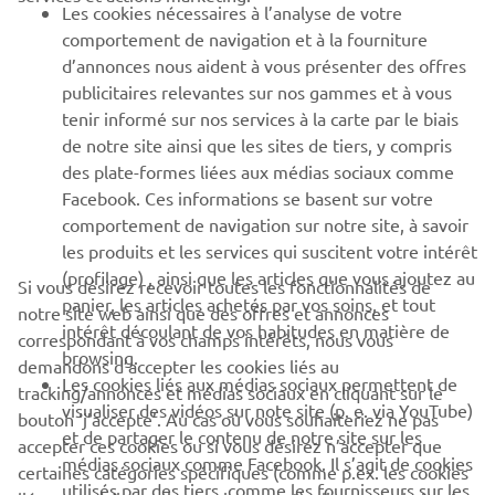
Les cookies nécessaires à l’analyse de votre
PLUS YAMAHA
comportement de navigation et à la fourniture
d’annonces nous aident à vous présenter des offres
SUPPORT
publicitaires relevantes sur nos gammes et à vous
tenir informé sur nos services à la carte par le biais
de notre site ainsi que les sites de tiers, y compris
NEWSLETTER
des plate-formes liées aux médias sociaux comme
Facebook. Ces informations se basent sur votre
Découvrez en exclusivité les dernières offres, les événements
comportement de navigation sur notre site, à savoir
spéciaux, les nouveautés et bien plus encore
les produits et les services qui suscitent votre intérêt
(profilage) , ainsi que les articles que vous ajoutez au
Si vous désirez recevoir toutes les fonctionnalités de
panier, les articles achetés par vos soins, et tout
notre site web ainsi que des offres et annonces
intérêt découlant de vos habitudes en matière de
S'ABONNER
correspondant à vos champs intérêts, nous vous
browsing.
demandons d’accepter les cookies liés au
Les cookies liés aux médias sociaux permettent de
tracking/annonces et médias sociaux en cliquant sur le
Lisez notre politique de confidentialité pour savoir comment
visualiser des vidéos sur note site (p. e. via YouTube)
bouton ‘j’accepte’. Au cas où vous souhaiteriez ne pas
nous traitons vos données personnelles :
Politique de
et de partager le contenu de notre site sur les
Confidentialité
accepter ces cookies ou si vous désirez n’accepter que
médias sociaux comme Facebook. Il s’agit de cookies
certaines catégories spécifiques (comme p.ex. les cookies
utilisés par des tiers, comme les fournisseurs sur les