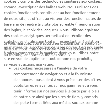
cookies y compris des technologies similaires aux cookies,
comme javascript et des balises web. Nous utilisons des
SUPPORT
cookies fonctionnels contribuant au bon fonctionnement
de notre site, et offrant au visiteur des fonctionnalités de
base afin de rendre la visite plus agréable (mémorisation
NEWSLETTER
des logins, le choix des langues). Nous utilisons également
des cookies analytiques permettant de récolter des
Découvrez en exclusivité les dernières offres, les événements
spéciaux, les nouveautés et bien plus encore
statistiques d’utilisation tout en respectant la législation
Si vous marquez votre accord en cliquant sur le bouton ci-
en matière de la protection de la vie privée. Ceci nous aide
dessous, nous utiliserons également des cookies relatifs
à mieux comprendre la manière dont vous utilisez notre
au tracking, annonces & médias sociaux :
site en vue de l’optimiser, tout comme nos produits,
S'ABONNER
services et actions marketing.
Les cookies nécessaires à l’analyse de votre
comportement de navigation et à la fourniture
Lisez notre politique de confidentialité pour savoir comment
d’annonces nous aident à vous présenter des offres
nous traitons vos données personnelles :
Politique de
publicitaires relevantes sur nos gammes et à vous
Confidentialité
tenir informé sur nos services à la carte par le biais
de notre site ainsi que les sites de tiers, y compris
Belgium (French)
des plate-formes liées aux médias sociaux comme