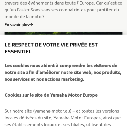
travers des événements dans toute l'Europe. Car qu'est-ce
qu'un Faster Sons sans ses compatriotes pour profiter du
monde de la moto ?
En savoir plus
LE RESPECT DE VOTRE VIE PRIVÉE EST
ESSENTIEL
Les cookies nous aident à comprendre les visiteurs de
notre site afin d'améliorer notre site web, nos produits,
nos services et nos actions marketing.
Cookies sur le site de Yamaha Motor Europe
Histoires de communautés
Sur notre site (yamaha-motor.eu) – et toutes les versions
Le motocyclisme a une signification différente pour
locales dérivées du site, Yamaha Motor Europes, ainsi que
chaque individu. À l'ère moderne, il est facile de découvrir
ses établissements locaux et ses filiales, utilisent des