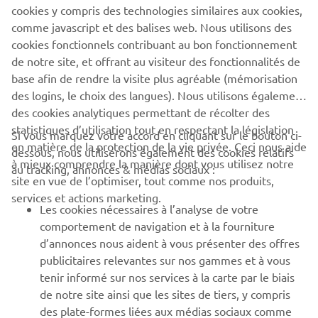
les histoires d'autres personnes grâce aux médias sociaux.
cookies y compris des technologies similaires aux cookies,
comme javascript et des balises web. Nous utilisons des
En savoir plus
cookies fonctionnels contribuant au bon fonctionnement
de notre site, et offrant au visiteur des fonctionnalités de
base afin de rendre la visite plus agréable (mémorisation
des logins, le choix des langues). Nous utilisons également
des cookies analytiques permettant de récolter des
statistiques d’utilisation tout en respectant la législation
CORPORATE
Si vous marquez votre accord en cliquant sur le bouton ci-
en matière de la protection de la vie privée. Ceci nous aide
dessous, nous utiliserons également des cookies relatifs
à mieux comprendre la manière dont vous utilisez notre
au tracking, annonces & médias sociaux :
BUSINESS
site en vue de l’optimiser, tout comme nos produits,
services et actions marketing.
Les cookies nécessaires à l’analyse de votre
PLUS YAMAHA
comportement de navigation et à la fourniture
d’annonces nous aident à vous présenter des offres
SUPPORT
publicitaires relevantes sur nos gammes et à vous
tenir informé sur nos services à la carte par le biais
de notre site ainsi que les sites de tiers, y compris
NEWSLETTER
des plate-formes liées aux médias sociaux comme