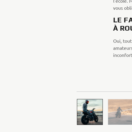
l’école. 
vous obli
LE F
À RO
Oui, tout
amateurs
inconfor