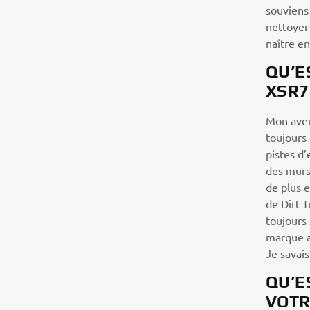
souviens
nettoyer 
naître e
QU’E
XSR7
Mon aven
toujours
pistes d
des murs 
de plus e
de Dirt T
toujours
marque a
Je savais
QU’E
VOTR