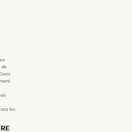
’un
, de
 Sons
ement
uis
tous les
TRE