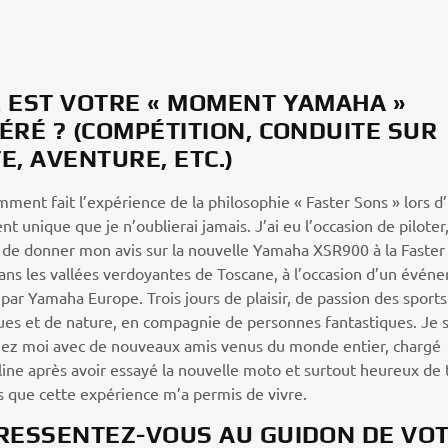
 EST VOTRE « MOMENT YAMAHA »
ÉRÉ ? (COMPÉTITION, CONDUITE SUR
E, AVENTURE, ETC.)
mment fait l’expérience de la philosophie « Faster Sons » lors d
 unique que je n’oublierai jamais. J’ai eu l’occasion de piloter
t de donner mon avis sur la nouvelle Yamaha XSR900 à la Faster
ans les vallées verdoyantes de Toscane, à l’occasion d’un évén
par Yamaha Europe. Trois jours de plaisir, de passion des sports
es et de nature, en compagnie de personnes fantastiques. Je s
hez moi avec de nouveaux amis venus du monde entier, chargé
line après avoir essayé la nouvelle moto et surtout heureux de 
que cette expérience m’a permis de vivre.
RESSENTEZ-VOUS AU GUIDON DE VO