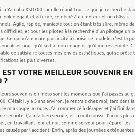
si la Yamaha XSR700 car elle réunit tout ce que je recherche da
n look élégant et affirmé, combiné à un moteur et un châssis
nnels. Agile, rapide, maniable tout en étant très sûre, même da
s difficiles, et pour les pilotes à la recherche d’un pilotage un 
. Ce qui m’a encore plus incité à choisir ce modèle, c’est la pos
sonnaliser pour qu’il soit à mon image et qu’il me ressemble. C’
able de satisfaire toutes mes envies esthétiques, qui se prête 
ications les plus diverses.
 EST VOTRE MEILLEUR SOUVENIR EN
 ?
leurs souvenirs en moto sont les moments que j’ai passés au g
. C’était il y a 5 ans environ, je rentrais chez moi, tard dans la
re m’a coupé la route. J’ai commencé à déraper et j’ai fini dans
 de sécurité. Ça m’a bien secoué, et la moto aussi. J’ai mis plus
per, en travaillant jour et nuit comme serveur pour réparer les
 causés par l’accident. Enfin, après des journées exténuantes