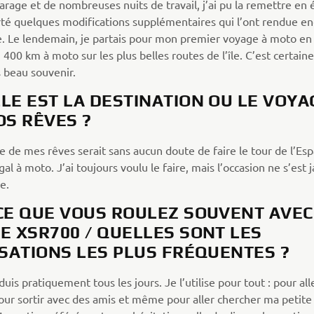
arage et de nombreuses nuits de travail, j’ai pu la remettre en é
orté quelques modifications supplémentaires qui l’ont rendue en
e. Le lendemain, je partais pour mon premier voyage à moto en S
 400 km à moto sur les plus belles routes de l’île. C’est certai
 beau souvenir.
LE EST LA DESTINATION OU LE VOYA
OS RÊVES ?
e de mes rêves serait sans aucun doute de faire le tour de l’Es
al à moto. J’ai toujours voulu le faire, mais l’occasion ne s’est 
e.
CE QUE VOUS ROULEZ SOUVENT AVEC
E XSR700 / QUELLES SONT LES
ISATIONS LES PLUS FRÉQUENTES ?
duis pratiquement tous les jours. Je l’utilise pour tout : pour all
 pour sortir avec des amis et même pour aller chercher ma petit