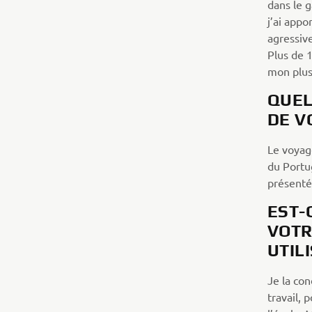
dans le g
j’ai app
agressiv
Plus de 1
mon plus
QUEL
DE V
Le voyag
du Portug
présenté
EST-
VOTR
UTIL
Je la con
travail,