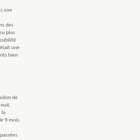
ns une
ns des
peu plus
sibilité
était une
très bien
uidon de
 nuit.
 la
 de 9 mois
 passées