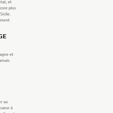
tat, et
core plus
icile.
nement
GE
pagne et
jamais
er au
e sœur à