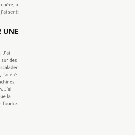
n père, à
j’ai senti
R UNE
 J’ai
 sur des
escalader
 j’ai été
achines
. J’ai
ue la
e foudre.