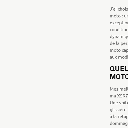
J’ai choi
moto : u
exceptio
condition
dynamique
de la per
moto cap
aux modif
QUEL
MOTO
Mes meil
ma XSR700
Une voitu
glissière
à la reta
dommages