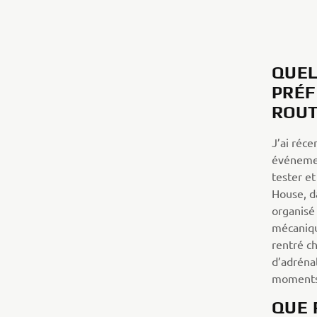
QUEL
PRÉF
ROUT
J’ai réce
événement
tester e
House, d
organisé 
mécaniqu
rentré c
d’adréna
moments 
QUE 