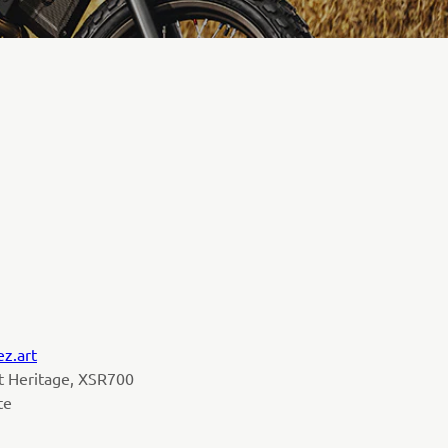
ez.art
t Heritage, XSR700
te