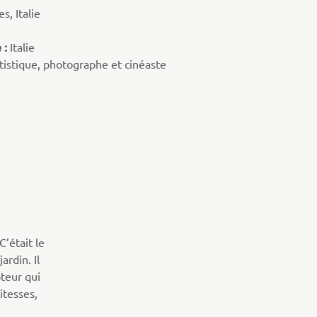
s, Italie
 :
Italie
rtistique, photographe et cinéaste
C’était le
ardin. Il
oteur qui
itesses,