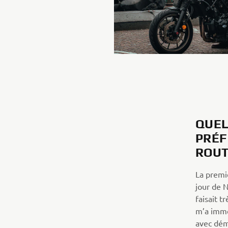
QUEL
PRÉF
ROUT
La premiè
jour de N
faisait t
m’a immé
avec dém