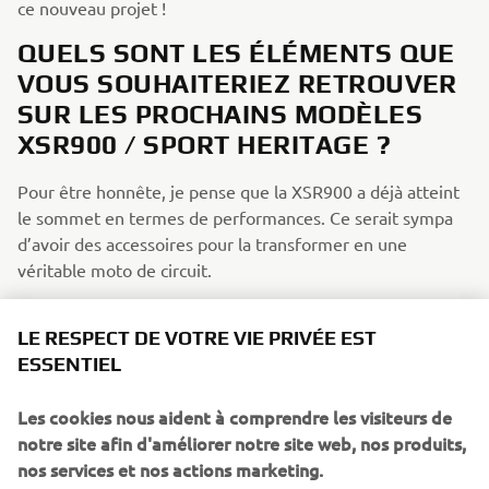
ce nouveau projet !
QUELS SONT LES ÉLÉMENTS QUE
VOUS SOUHAITERIEZ RETROUVER
SUR LES PROCHAINS MODÈLES
XSR900 / SPORT HERITAGE ?
Pour être honnête, je pense que la XSR900 a déjà atteint
le sommet en termes de performances. Ce serait sympa
d’avoir des accessoires pour la transformer en une
véritable moto de circuit.
SI VOUS POUVIEZ AVOIR UNE
LE RESPECT DE VOTRE VIE PRIVÉE EST
YAMAHA DE RÊVE PARMI CELLES
ESSENTIEL
QUI ONT MARQUÉ L’HISTOIRE DE
LA MARQUE, QUELLE SERAIT-ELLE
Les cookies nous aident à comprendre les visiteurs de
ET POURQUOI ?
notre site afin d'améliorer notre site web, nos produits,
nos services et nos actions marketing.
Peut-être qu’un jour je placerai une XS650 à côté de ma