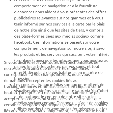
PLUS YAMAHA
comportement de navigation et à la fourniture
d’annonces nous aident à vous présenter des offres
SUPPORT
publicitaires relevantes sur nos gammes et à vous
tenir informé sur nos services à la carte par le biais
de notre site ainsi que les sites de tiers, y compris
NEWSLETTER
des plate-formes liées aux médias sociaux comme
Facebook. Ces informations se basent sur votre
Découvrez en exclusivité les dernières offres, les événements
comportement de navigation sur notre site, à savoir
spéciaux, les nouveautés et bien plus encore
les produits et les services qui suscitent votre intérêt
(profilage) , ainsi que les articles que vous ajoutez au
Si vous désirez recevoir toutes les fonctionnalités de
panier, les articles achetés par vos soins, et tout
notre site web ainsi que des offres et annonces
intérêt découlant de vos habitudes en matière de
S'ABONNER
correspondant à vos champs intérêts, nous vous
browsing.
demandons d’accepter les cookies liés au
Les cookies liés aux médias sociaux permettent de
tracking/annonces et médias sociaux en cliquant sur le
Lisez notre politique de confidentialité pour savoir comment
visualiser des vidéos sur note site (p. e. via YouTube)
bouton ‘j’accepte’. Au cas où vous souhaiteriez ne pas
nous traitons vos données personnelles :
Politique de
et de partager le contenu de notre site sur les
Confidentialité
accepter ces cookies ou si vous désirez n’accepter que
médias sociaux comme Facebook. Il s’agit de cookies
certaines catégories spécifiques (comme p.ex. les cookies
utilisés par des tiers, comme les fournisseurs sur les
liés aux médias sociaux uniquement), cliquez sur le bouton
Belgium (French)