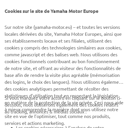
XSR900 et peut-être même une Ténéré authentique à
Cookies sur le site de Yamaha Motor Europe
côté de ma Ténéré 700. J’aime l’idée d’aller et venir entre
le passé et le présent. Mais ce projet n’est pas encore
d’actualité.
Sur notre site (yamaha-motor.eu) – et toutes les versions
locales dérivées du site, Yamaha Motor Europes, ainsi que
ses établissements locaux et ses filiales, utilisent des
cookies y compris des technologies similaires aux cookies,
comme javascript et des balises web. Nous utilisons des
DÉCOUVREZ LA XSR900
cookies fonctionnels contribuant au bon fonctionnement
de notre site, et offrant au visiteur des fonctionnalités de
base afin de rendre la visite plus agréable (mémorisation
des logins, le choix des langues). Nous utilisons également
des cookies analytiques permettant de récolter des
statistiques d’utilisation tout en respectant la législation
CORPORATE
Si vous marquez votre accord en cliquant sur le bouton ci-
en matière de la protection de la vie privée. Ceci nous aide
dessous, nous utiliserons également des cookies relatifs
à mieux comprendre la manière dont vous utilisez notre
au tracking, annonces & médias sociaux :
BUSINESS
site en vue de l’optimiser, tout comme nos produits,
services et actions marketing.
Les cookies nécessaires à l’analyse de votre