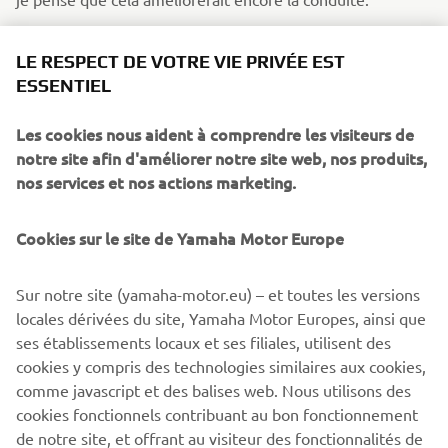
SI VOUS POUVIEZ AVOIR UNE
LE RESPECT DE VOTRE VIE PRIVÉE EST
YAMAHA DE RÊVE PARMI CELLES
ESSENTIEL
QUI ONT MARQUÉ L’HISTOIRE DE
LA MARQUE, QUELLE SERAIT-ELLE
Les cookies nous aident à comprendre les visiteurs de
ET POURQUOI ?
notre site afin d'améliorer notre site web, nos produits,
nos services et nos actions marketing.
Je crois que j’ai déjà la moto Yamaha de mes rêves ! C’est
la moto qui répond parfaitement à mes besoins. Sinon,
Cookies sur le site de Yamaha Motor Europe
j’aimerais beaucoup avoir une Yamaha Ténéré 700. Cette
moto paraît indestructible, c’est la machine parfaite pour
parcourir le monde sur route et hors route.
Sur notre site (yamaha-motor.eu) – et toutes les versions
locales dérivées du site, Yamaha Motor Europes, ainsi que
ses établissements locaux et ses filiales, utilisent des
cookies y compris des technologies similaires aux cookies,
comme javascript et des balises web. Nous utilisons des
DISCOVER THE XSR900
cookies fonctionnels contribuant au bon fonctionnement
de notre site, et offrant au visiteur des fonctionnalités de