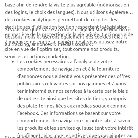
base afin de rendre la visite plus agréable (mémorisation
des logins, le choix des langues). Nous utilisons également
des cookies analytiques permettant de récolter des
statistiques d’utilisation tout en respectant la législation
CORPORATE
Si vous marquez votre accord en cliquant sur le bouton ci-
en matière de la protection de la vie privée. Ceci nous aide
dessous, nous utiliserons également des cookies relatifs
à mieux comprendre la manière dont vous utilisez notre
au tracking, annonces & médias sociaux :
BUSINESS
site en vue de l’optimiser, tout comme nos produits,
services et actions marketing.
Les cookies nécessaires à l’analyse de votre
PLUS YAMAHA
comportement de navigation et à la fourniture
d’annonces nous aident à vous présenter des offres
SUPPORT
publicitaires relevantes sur nos gammes et à vous
tenir informé sur nos services à la carte par le biais
de notre site ainsi que les sites de tiers, y compris
NEWSLETTER
des plate-formes liées aux médias sociaux comme
Facebook. Ces informations se basent sur votre
Découvrez en exclusivité les dernières offres, les événements
comportement de navigation sur notre site, à savoir
spéciaux, les nouveautés et bien plus encore
les produits et les services qui suscitent votre intérêt
(profilage) , ainsi que les articles que vous ajoutez au
Si vous désirez recevoir toutes les fonctionnalités de