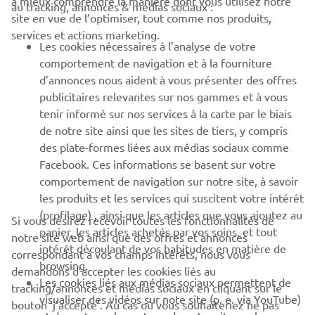
à mieux comprendre la manière dont vous utilisez notre
au tracking, annonces & médias sociaux :
BUSINESS
site en vue de l’optimiser, tout comme nos produits,
services et actions marketing.
Les cookies nécessaires à l’analyse de votre
PLUS YAMAHA
comportement de navigation et à la fourniture
d’annonces nous aident à vous présenter des offres
SUPPORT
publicitaires relevantes sur nos gammes et à vous
tenir informé sur nos services à la carte par le biais
de notre site ainsi que les sites de tiers, y compris
NEWSLETTER
des plate-formes liées aux médias sociaux comme
Facebook. Ces informations se basent sur votre
Découvrez en exclusivité les dernières offres, les événements
comportement de navigation sur notre site, à savoir
spéciaux, les nouveautés et bien plus encore
les produits et les services qui suscitent votre intérêt
(profilage) , ainsi que les articles que vous ajoutez au
Si vous désirez recevoir toutes les fonctionnalités de
panier, les articles achetés par vos soins, et tout
notre site web ainsi que des offres et annonces
intérêt découlant de vos habitudes en matière de
S'ABONNER
correspondant à vos champs intérêts, nous vous
browsing.
demandons d’accepter les cookies liés au
Les cookies liés aux médias sociaux permettent de
tracking/annonces et médias sociaux en cliquant sur le
Lisez notre politique de confidentialité pour savoir comment
visualiser des vidéos sur note site (p. e. via YouTube)
bouton ‘j’accepte’. Au cas où vous souhaiteriez ne pas
nous traitons vos données personnelles :
Politique de