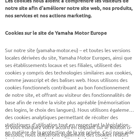
Les cookies nous aident à comprendre les visiteurs de
notre site afin d'améliorer notre site web, nos produits,
nos services et nos actions marketing.
Cookies sur le site de Yamaha Motor Europe
Sur notre site (yamaha-motor.eu) – et toutes les versions
Salon Nautico
locales dérivées du site, Yamaha Motor Europes, ainsi que
The Barcelona International Boat Show has transformed
ses établissements locaux et ses filiales, utilisent des
into the exciting new BOATIQUE experience.
cookies y compris des technologies similaires aux cookies,
comme javascript et des balises web. Nous utilisons des
En savoir plus
cookies fonctionnels contribuant au bon fonctionnement
de notre site, et offrant au visiteur des fonctionnalités de
base afin de rendre la visite plus agréable (mémorisation
des logins, le choix des langues). Nous utilisons également
des cookies analytiques permettant de récolter des
statistiques d’utilisation tout en respectant la législation
CORPORATE
Si vous marquez votre accord en cliquant sur le bouton ci-
en matière de la protection de la vie privée. Ceci nous aide
dessous, nous utiliserons également des cookies relatifs