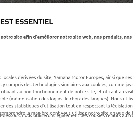
 EST ESSENTIEL
notre site afin d'améliorer notre site web, nos produits, nos 
PLUS YAMAHA
SUPPORT
s locales dérivées du site, Yamaha Motor Europes, ainsi que ses
ies y compris des technologies similaires aux cookies, comme java
MyYamaha
Support de la boutique en
tribuant au bon fonctionnement de notre site, et offrant au visi
ligne
Yamaha Music
éable (mémorisation des logins, le choix des langues). Nous utili
Catalogue pièces
 des statistiques d’utilisation tout en respectant la législatio
Yamaha Racing
détachées
 comprendre la manière dont vous utilisez notre site en vue de l
i-dessous, nous utiliserons également des cookies relatifs au tr
Yamaha Motor Global
Demande d'entretien
Applications mobiles
Réseau Yamaha