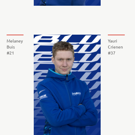
Melaney
Yauri
Buis
Crienen
#21
#37