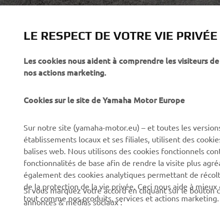
LE RESPECT DE VOTRE VIE PRIVÉE
Les cookies nous aident à comprendre les visiteurs de 
nos actions marketing.
Cookies sur le site de Yamaha Motor Europe
CORPORATE
BUSINESS
Sur notre site (yamaha-motor.eu) – et toutes les version
établissements locaux et ses filiales, utilisent des cook
Découvrez Yamaha
Systèmes pour VAE
balises web. Nous utilisons des cookies fonctionnels con
News
Autorités
fonctionnalités de base afin de rendre la visite plus agr
également des cookies analytiques permettant de récolter
Événements
Parcours de golf
de la protection de la vie privée. Ceci nous aide à mieux
Si vous marquez votre accord en cliquant sur le bouton c
Press
Premiers secours
tout comme nos produits, services et actions marketing.
annonces & médias sociaux :
Travailler à Yamaha
Écoles de conduite