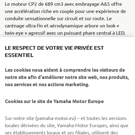
Le moteur CP2 de 689 cm3 avec embrayage A&S offre
une accélération riche en couple pour une expérience de
conduite sensationnelle sur circuit et sur route. Le
carénage ultra-fin et aérodynamique arbore un look «
twin-eye » agressif avec un puissant phare central à LED.
L'arrière épuré et le réservoir de carburant aux découpes
profondes reflètent l'ADN pur de la série R. Les freins et
LE RESPECT DE VOTRE VIE PRIVÉE EST
la suspension haut de gamme de la R7 garantissent un
ESSENTIEL
contrôle optimal dans les virages et lors du freinage.
Les cookies nous aident à comprendre les visiteurs de
La surface frontale de la R7 est la plus petite des modèles
notre site afin d'améliorer notre site web, nos produits,
de la série R et offre le plus haut niveau d'efficacité
nos services et nos actions marketing.
aérodynamique, tandis que le guidon clip-on, le kit de
réglage des pédales et une selle avec butée anti-rebond
Cookies sur le site de Yamaha Motor Europe
garantissent une position de conduite personnalisable et
sportive. Cette Supersport exceptionnelle de nouvelle
génération fait du R-World une réalité pour les motards
Sur notre site (yamaha-motor.eu) – et toutes les versions
comme vous qui recherchent des sensations fortes, que ce
locales dérivées du site, Yamaha Motor Europes, ainsi que
soit sur circuit ou sur route.
ses établissements locaux et ses filiales, utilisent des