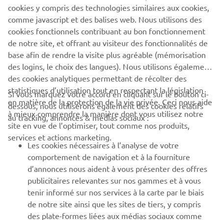
cookies y compris des technologies similaires aux cookies,
comme javascript et des balises web. Nous utilisons des
YAMAHA R7
cookies fonctionnels contribuant au bon fonctionnement
de notre site, et offrant au visiteur des fonctionnalités de
base afin de rendre la visite plus agréable (mémorisation
des logins, le choix des langues). Nous utilisons également
des cookies analytiques permettant de récolter des
statistiques d’utilisation tout en respectant la législation
CORPORATE
Si vous marquez votre accord en cliquant sur le bouton ci-
en matière de la protection de la vie privée. Ceci nous aide
dessous, nous utiliserons également des cookies relatifs
à mieux comprendre la manière dont vous utilisez notre
au tracking, annonces & médias sociaux :
BUSINESS
site en vue de l’optimiser, tout comme nos produits,
services et actions marketing.
Les cookies nécessaires à l’analyse de votre
PLUS YAMAHA
comportement de navigation et à la fourniture
d’annonces nous aident à vous présenter des offres
SUPPORT
publicitaires relevantes sur nos gammes et à vous
tenir informé sur nos services à la carte par le biais
de notre site ainsi que les sites de tiers, y compris
NEWSLETTER
des plate-formes liées aux médias sociaux comme