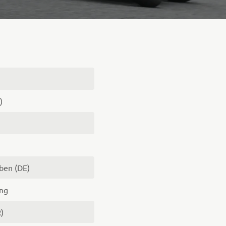
)
ben (DE)
ng
 (FR)