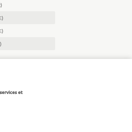
)
E)
E)
)
)
services et
NEWSLETTER