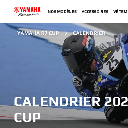
NOS MODÈLES
ACCESSOIRES
VÊTEM
YAMAHA R7 CUP
CALENDRIER
CALENDRIER 20
CUP