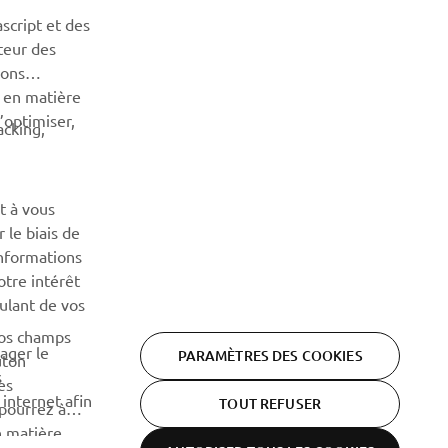
Découvrez en exclusivité les dernières offres, les événements
script et des
spéciaux, les nouveautés et bien plus encore
teur des
sons
n en matière
S'ABONNER
’optimiser,
acking,
Lisez notre politique de confidentialité pour savoir comment
nous traitons vos données personnelles :
Politique de
Confidentialité
t à vous
 le biais de
informations
otre intérêt
oulant de vos
vos champs
tager le
PARAMÈTRES DES COOKIES
uton
s
es
 internet afin
TOUT REFUSER
 pourrez à
n matière