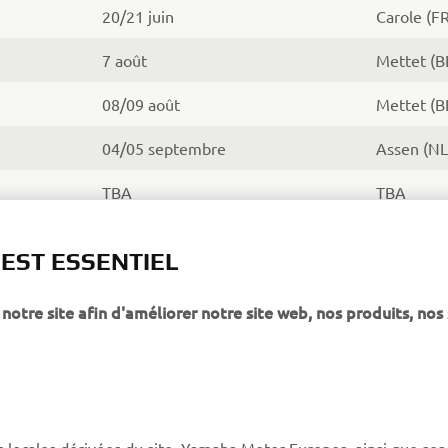
20/21 juin
Carole (FR
7 août
Mettet (B
08/09 août
Mettet (B
04/05 septembre
Assen (NL
TBA
TBA
02/03 octobre
Assen (NL
 EST ESSENTIEL
notre site afin d'améliorer notre site web, nos produits, nos 
PLUS YAMAHA
SUPPORT