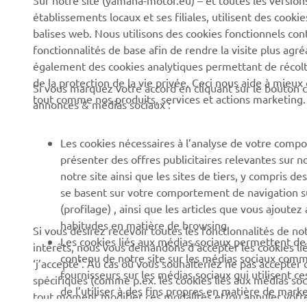
Sur notre site (yamaha-motor.eu) – et toutes les version
établissements locaux et ses filiales, utilisent des cook
Découvrez Yamaha
Systèmes pour VAE
balises web. Nous utilisons des cookies fonctionnels con
News
Autorités
fonctionnalités de base afin de rendre la visite plus agr
également des cookies analytiques permettant de récolter
Événements
Parcours de golf
de la protection de la vie privée. Ceci nous aide à mieux
Si vous marquez votre accord en cliquant sur le bouton c
Press
Premiers secours
tout comme nos produits, services et actions marketing.
annonces & médias sociaux :
Travailler à Yamaha
Écoles de conduite
Devenir revendeur
Robotics
Les cookies nécessaires à l’analyse de votre compo
présenter des offres publicitaires relevantes sur n
Politique en matière de
Partenariats
notre site ainsi que les sites de tiers, y compris
droits humains
Informations techniques
se basent sur votre comportement de navigation sur 
Politique de durabilitè de
pour les réparateurs
(profilage) , ainsi que les articles que vous ajoutez
base
indépendants
habitudes en matière de browsing.
Si vous désirez recevoir toutes les fonctionnalités de n
Les cookies liés aux médias sociaux permettent de v
intérêts, nous vous demandons d’accepter les cookies li
Canal d'alerte
Yamalube Safety Data
contenu de notre site sur les médias sociaux comme 
‘j’accepte’. Au cas où vous souhaiteriez ne pas accepter 
Sheets
fournisseurs sur les médias sociaux qui utilisent c
spécifiques (comme p.ex. les cookies liés aux médias soc
de l’utiliser à des fins propres en matière de marke
tout moment modifier ces modalités et/ou annuler votr