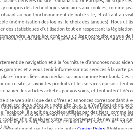
s locales dérivées du site, Yamaha Motor Europes, ainsi que ses
ies y compris des technologies similaires aux cookies, comme java
MyYamaha
Support de la boutique en
tribuant au bon fonctionnement de notre site, et offrant au visi
ligne
Yamaha Music
éable (mémorisation des logins, le choix des langues). Nous utili
Catalogue pièces
 des statistiques d’utilisation tout en respectant la législatio
Yamaha Racing
détachées
 comprendre la manière dont vous utilisez notre site en vue de l
i-dessous, nous utiliserons également des cookies relatifs au tr
Yamaha Motor Global
Demande d'entretien
Applications mobiles
Réseau Yamaha
rtement de navigation et à la fourniture d’annonces nous aiden
Gestion des déchets de
os gammes et à vous tenir informé sur nos services à la carte par
batteries
 des plate-formes liées aux médias sociaux comme Facebook. Ces 
notre site, à savoir les produits et les services qui suscitent v
 au panier, les articles achetés par vos soins, et tout intérêt déc
otre site web ainsi que des offres et annonces correspondant à 
isualiser des vidéos sur note site (p. e. via YouTube) et de par
és au tracking/annonces et médias sociaux en cliquant sur le bo
Facebook. Il s’agit de cookies utilisés par des tiers, comme le
ces cookies ou si vous désirez n’accepter que certaines catégori
es cookies afin d’analyser votre comportement de navigation sur
iaux uniquement), cliquez sur le bouton "En Savoir Plus". Vous
ting.
e consentement par le biais de notre
Cookie Policy
(Politique e