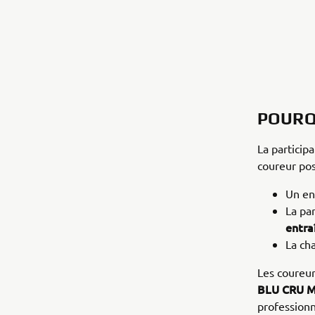
POURQU
La particip
coureur po
Un en
La pa
entra
La cha
Les coureurs
BLU CRU M
professionn