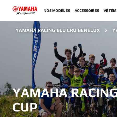
NOS MODÈLES
ACCESSOIRES
VÊTEM
YAMAHA RACING BLU CRU BENELUX
Y
YAMAHA RACING 
CUP