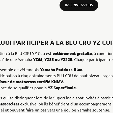
INSCRIVEZ-VOUS
OI PARTICIPER À LA BLU CRU YZ CUP
entièrement gratuite
ation à la BLU CRU YZ Cup est
, à conditio
YZ65, YZ85 ou YZ125
ssède une Yamaha
. Chaque participant re
Yamaha Paddock Blue.
semble de vêtements
rticipation à cinq entraînements BLU CRU de haut niveau, organ
îneur de motocross certifié KNMV.
YZ SuperFinale.
nce de se qualifier pour la
 qui se distinguent lors de la SuperFinale sont invités à partici
asterclass
exclusive, où ils bénéficient d'un accompagnement
el et peuvent faire un pas vers une équipe Yamaha soutenue.