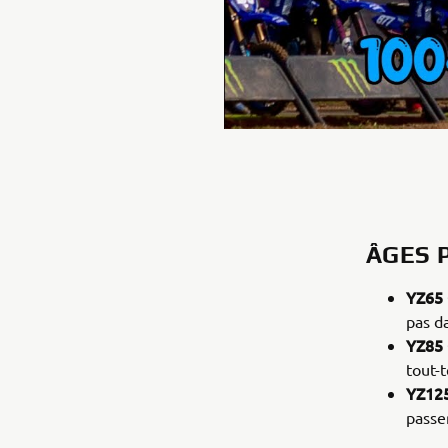
ÂGES 
YZ65
pas d
YZ85
tout-t
YZ12
passe