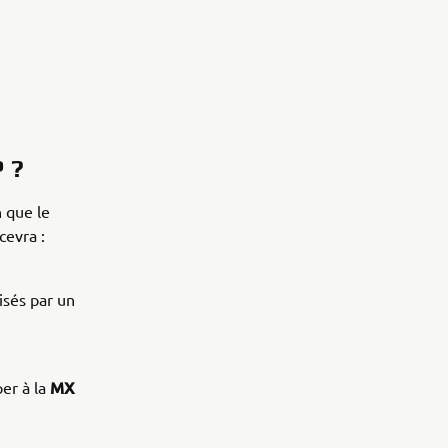
 ?
n que le
cevra :
isés par un
MX
per à la