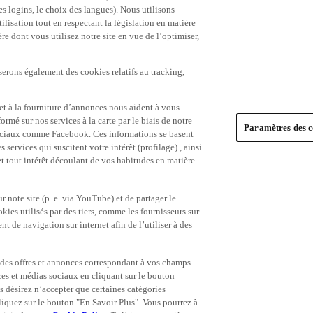
es logins, le choix des langues). Nous utilisons
ilisation tout en respectant la législation en matière
e dont vous utilisez notre site en vue de l’optimiser,
serons également des cookies relatifs au tracking,
et à la fourniture d’annonces nous aident à vous
ormé sur nos services à la carte par le biais de notre
Paramètres des c
s sociaux comme Facebook. Ces informations se basent
 services qui suscitent votre intérêt (profilage) , ainsi
 et tout intérêt découlant de vos habitudes en matière
 note site (p. e. via YouTube) et de partager le
ies utilisés par des tiers, comme les fournisseurs sur
t de navigation sur internet afin de l’utiliser à des
ue des offres et annonces correspondant à vos champs
es et médias sociaux en cliquant sur le bouton
s désirez n’accepter que certaines catégories
iquez sur le bouton "En Savoir Plus". Vous pourrez à