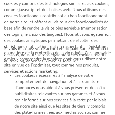
cookies y compris des technologies similaires aux cookies,
comme javascript et des balises web. Nous utilisons des
cookies fonctionnels contribuant au bon fonctionnement
de notre site, et offrant au visiteur des fonctionnalités de
base afin de rendre la visite plus agréable (mémorisation
des logins, le choix des langues). Nous utilisons également
des cookies analytiques permettant de récolter des
statistiques d’utilisation tout en respectant la législation
CORPORATE
Si vous marquez votre accord en cliquant sur le bouton ci-
en matière de la protection de la vie privée. Ceci nous aide
dessous, nous utiliserons également des cookies relatifs
à mieux comprendre la manière dont vous utilisez notre
au tracking, annonces & médias sociaux :
BUSINESS
site en vue de l’optimiser, tout comme nos produits,
services et actions marketing.
Les cookies nécessaires à l’analyse de votre
PLUS YAMAHA
comportement de navigation et à la fourniture
d’annonces nous aident à vous présenter des offres
SUPPORT
publicitaires relevantes sur nos gammes et à vous
tenir informé sur nos services à la carte par le biais
de notre site ainsi que les sites de tiers, y compris
NEWSLETTER
des plate-formes liées aux médias sociaux comme