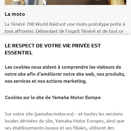
La moto
La Ténéré 700 World Raid est une moto prototype prête à
tout affronter. Débordant de l'esprit Ténéré et de tout ce
qui l'accompagne, cette moto peut emmener l'aventurier
sur tous les chemins qu'il choisit. La machine gronde grâce
LE RESPECT DE VOTRE VIE PRIVÉE EST
à un moteur CP2 de 689 cc qui fournit toute la puissance
ESSENTIEL
dont vous avez besoin. Grâce à son faible poids et à son
châssis mince, vous pouvez traverser tout ce que la nature
Les cookies nous aident à comprendre les visiteurs de
sauvage vous offre et conquérir toutes les aventures que
notre site afin d'améliorer notre site web, nos produits,
vous entreprenez.
nos services et nos actions marketing.
En savoir plus
Cookies sur le site de Yamaha Motor Europe
Sur notre site (yamaha-motor.eu) – et toutes les versions
locales dérivées du site, Yamaha Motor Europes, ainsi que
ses établissements locaux et ses filiales, utilisent des