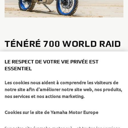
TÉNÉRÉ 700 WORLD RAID
Aventures associées
:
The Word Raid 2018
LE RESPECT DE VOTRE VIE PRIVÉE EST
ESSENTIEL
Description :
après la machine concept T7 de 2017, la
Ténéré 700 World Raid est un prototype amélioré confié à
Les cookies nous aident à comprendre les visiteurs de
un certain nombre de pilotes endurcis dans le but de le
notre site afin d'améliorer notre site web, nos produits,
mettre à l'épreuve ultime. Ce prototype est l'ultime étape
nos services et nos actions marketing.
du développement avant la production de la Ténéré 700
de 2019.
Cookies sur le site de Yamaha Motor Europe