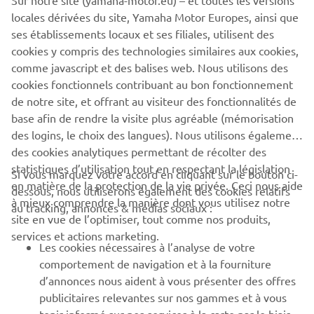
Sur notre site (yamaha-motor.eu) – et toutes les versions
locales dérivées du site, Yamaha Motor Europes, ainsi que
ses établissements locaux et ses filiales, utilisent des
cookies y compris des technologies similaires aux cookies,
comme javascript et des balises web. Nous utilisons des
cookies fonctionnels contribuant au bon fonctionnement
de notre site, et offrant au visiteur des fonctionnalités de
base afin de rendre la visite plus agréable (mémorisation
des logins, le choix des langues). Nous utilisons également
des cookies analytiques permettant de récolter des
statistiques d’utilisation tout en respectant la législation
CORPORATE
Si vous marquez votre accord en cliquant sur le bouton ci-
en matière de la protection de la vie privée. Ceci nous aide
dessous, nous utiliserons également des cookies relatifs
à mieux comprendre la manière dont vous utilisez notre
au tracking, annonces & médias sociaux :
BUSINESS
site en vue de l’optimiser, tout comme nos produits,
services et actions marketing.
Les cookies nécessaires à l’analyse de votre
PLUS YAMAHA
comportement de navigation et à la fourniture
d’annonces nous aident à vous présenter des offres
SUPPORT
publicitaires relevantes sur nos gammes et à vous