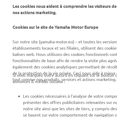
Les cookies nous aident à comprendre les visiteurs de 
nos actions marketing.
Cookies sur le site de Yamaha Motor Europe
CORPORATE
BUSINESS
Sur notre site (yamaha-motor.eu) – et toutes les version
établissements locaux et ses filiales, utilisent des cook
Découvrez Yamaha
Systèmes pour VAE
balises web. Nous utilisons des cookies fonctionnels con
News
Autorités
fonctionnalités de base afin de rendre la visite plus agr
également des cookies analytiques permettant de récolter
Événements
Parcours de golf
de la protection de la vie privée. Ceci nous aide à mieux
Si vous marquez votre accord en cliquant sur le bouton c
Press
Premiers secours
tout comme nos produits, services et actions marketing.
annonces & médias sociaux :
Travailler à Yamaha
Écoles de conduite
Devenir revendeur
Robotics
Les cookies nécessaires à l’analyse de votre compo
présenter des offres publicitaires relevantes sur n
Politique en matière de
Partenariats
notre site ainsi que les sites de tiers, y compris
droits humains
Informations techniques
se basent sur votre comportement de navigation sur 