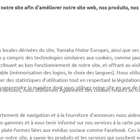
notre site afin d'améliorer notre site web, nos produits, nos 
PLUS YAMAHA
SUPPORT
s locales dérivées du site, Yamaha Motor Europes, ainsi que ses
ies y compris des technologies similaires aux cookies, comme java
MyYamaha
Support de la boutique en
tribuant au bon fonctionnement de notre site, et offrant au visi
ligne
Yamaha Music
éable (mémorisation des logins, le choix des langues). Nous utili
Catalogue pièces
 des statistiques d’utilisation tout en respectant la législatio
Yamaha Racing
détachées
 comprendre la manière dont vous utilisez notre site en vue de l
i-dessous, nous utiliserons également des cookies relatifs au tr
Yamaha Motor Global
Demande d'entretien
Applications mobiles
Réseau Yamaha
rtement de navigation et à la fourniture d’annonces nous aiden
Gestion des déchets de
os gammes et à vous tenir informé sur nos services à la carte par
batteries
 des plate-formes liées aux médias sociaux comme Facebook. Ces 
notre site, à savoir les produits et les services qui suscitent v