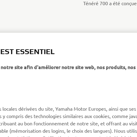
Ténéré 700 a été conçue
 EST ESSENTIEL
notre site afin d'améliorer notre site web, nos produits, nos 
PLUS YAMAHA
SUPPORT
s locales dérivées du site, Yamaha Motor Europes, ainsi que ses
ies y compris des technologies similaires aux cookies, comme java
MyYamaha
Support de la boutique en
tribuant au bon fonctionnement de notre site, et offrant au visi
ligne
Yamaha Music
éable (mémorisation des logins, le choix des langues). Nous utili
Catalogue pièces