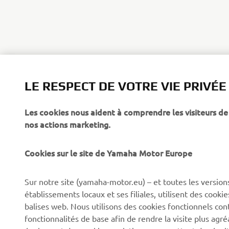
LE RESPECT DE VOTRE VIE PRIVÉE
Les cookies nous aident à comprendre les visiteurs de 
nos actions marketing.
Cookies sur le site de Yamaha Motor Europe
CORPORATE
BUSINESS
Sur notre site (yamaha-motor.eu) – et toutes les version
établissements locaux et ses filiales, utilisent des cook
Découvrez Yamaha
Systèmes pour VAE
balises web. Nous utilisons des cookies fonctionnels con
News
Autorités
fonctionnalités de base afin de rendre la visite plus agr