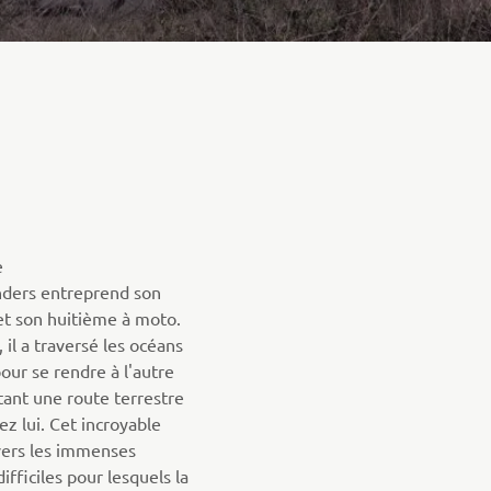
e
ders entreprend son
t son huitième à moto.
il a traversé les océans
our se rendre à l'autre
nt une route terrestre
z lui. Cet incroyable
vers les immenses
difficiles pour lesquels la