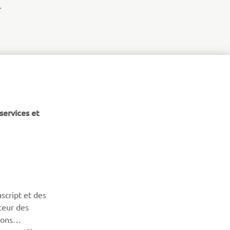
.
services et
NEWSLETTER
Découvrez en exclusivité les dernières offres, les événements
script et des
spéciaux, les nouveautés et bien plus encore
teur des
sons