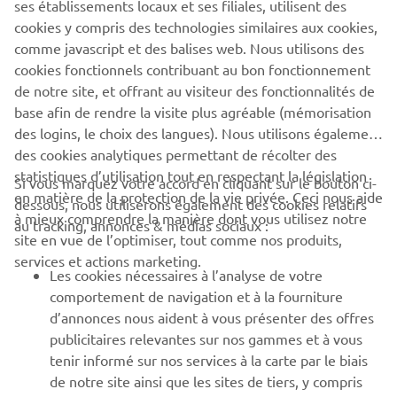
ses établissements locaux et ses filiales, utilisent des
cookies y compris des technologies similaires aux cookies,
comme javascript et des balises web. Nous utilisons des
cookies fonctionnels contribuant au bon fonctionnement
de notre site, et offrant au visiteur des fonctionnalités de
Passer en mode paysage
CORPORATE
base afin de rendre la visite plus agréable (mémorisation
des logins, le choix des langues). Nous utilisons également
des cookies analytiques permettant de récolter des
BUSINESS
statistiques d’utilisation tout en respectant la législation
Si vous marquez votre accord en cliquant sur le bouton ci-
en matière de la protection de la vie privée. Ceci nous aide
dessous, nous utiliserons également des cookies relatifs
PLUS YAMAHA
à mieux comprendre la manière dont vous utilisez notre
au tracking, annonces & médias sociaux :
site en vue de l’optimiser, tout comme nos produits,
Pour plus de confort, basculez votre téléphone en
services et actions marketing.
SUPPORT
mode paysage
Les cookies nécessaires à l’analyse de votre
comportement de navigation et à la fourniture
d’annonces nous aident à vous présenter des offres
NEWSLETTER
CONFIRMER
publicitaires relevantes sur nos gammes et à vous
tenir informé sur nos services à la carte par le biais
Découvrez en exclusivité les dernières offres, les événements
spéciaux, les nouveautés et bien plus encore
de notre site ainsi que les sites de tiers, y compris