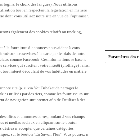
es logins, le choix des langues). Nous utilisons
ilisation tout en respectant la législation en matière
e dont vous utilisez notre site en vue de l’optimiser,
serons également des cookies relatifs au tracking,
et à la fourniture d’annonces nous aident à vous
ormé sur nos services à la carte par le biais de notre
Paramètres des c
s sociaux comme Facebook. Ces informations se basent
 services qui suscitent votre intérêt (profilage) , ainsi
 et tout intérêt découlant de vos habitudes en matière
 note site (p. e. via YouTube) et de partager le
ies utilisés par des tiers, comme les fournisseurs sur
t de navigation sur internet afin de l’utiliser à des
ue des offres et annonces correspondant à vos champs
es et médias sociaux en cliquant sur le bouton
s désirez n’accepter que certaines catégories
iquez sur le bouton "En Savoir Plus". Vous pourrez à