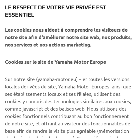
LE RESPECT DE VOTRE VIE PRIVÉE EST
ESSENTIEL
Les cookies nous aident à comprendre les visiteurs de
notre site afin d'améliorer notre site web, nos produits,
nos services et nos actions marketing.
HARMO 2.0
Cookies sur le site de Yamaha Motor Europe
New HARMO 2.0 comes with Yamaha's signature
Sur notre site (yamaha-motor.eu) – et toutes les versions
reliability while pushing the boundaries of electric
locales dérivées du site, Yamaha Motor Europes, ainsi que
propulsion. Brand new sleek design offers an ultra-
ses établissements locaux et ses filiales, utilisent des
modern aesthetic and installation. Built to provide
cookies y compris des technologies similaires aux cookies,
quiet, eco-friendly performance and intuitive
comme javascript et des balises web. Nous utilisons des
handling.
cookies fonctionnels contribuant au bon fonctionnement
DISCOVER MORE
de notre site, et offrant au visiteur des fonctionnalités de
base afin de rendre la visite plus agréable (mémorisation