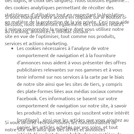
des logins, le choix des langues). Nous utilisons également
des cookies analytiques permettant de récolter des
statistiques d’utilisation tout en respectant la législation
CORPORATE
Si vous marquez votre accord en cliquant sur le bouton ci-
en matière de la protection de la vie privée. Ceci nous aide
dessous, nous utiliserons également des cookies relatifs
à mieux comprendre la manière dont vous utilisez notre
au tracking, annonces & médias sociaux :
BUSINESS
site en vue de l’optimiser, tout comme nos produits,
services et actions marketing.
Les cookies nécessaires à l’analyse de votre
PLUS YAMAHA
comportement de navigation et à la fourniture
d’annonces nous aident à vous présenter des offres
SUPPORT
publicitaires relevantes sur nos gammes et à vous
tenir informé sur nos services à la carte par le biais
de notre site ainsi que les sites de tiers, y compris
NEWSLETTER
des plate-formes liées aux médias sociaux comme
Facebook. Ces informations se basent sur votre
Découvrez en exclusivité les dernières offres, les événements
comportement de navigation sur notre site, à savoir
spéciaux, les nouveautés et bien plus encore
les produits et les services qui suscitent votre intérêt
(profilage) , ainsi que les articles que vous ajoutez au
Si vous désirez recevoir toutes les fonctionnalités de
panier, les articles achetés par vos soins, et tout
notre site web ainsi que des offres et annonces