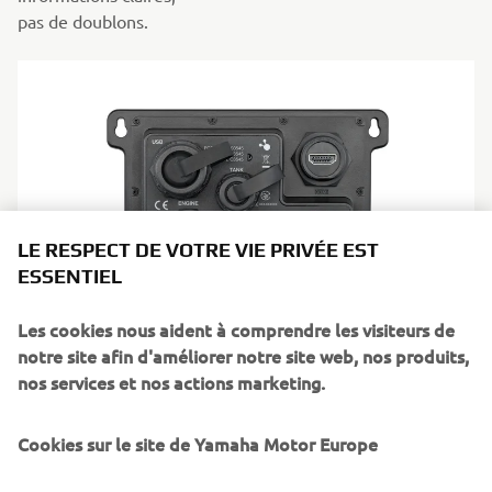
pas de doublons.
LE RESPECT DE VOTRE VIE PRIVÉE EST
ESSENTIEL
Les cookies nous aident à comprendre les visiteurs de
Interface MFD Type-2
notre site afin d'améliorer notre site web, nos produits,
nos services et nos actions marketing.
Il transmet directement les données de votre moteur à un
écran multifonction compatible, puis ajoute la commande
à distance pour
Cookies sur le site de Yamaha Motor Europe
une commodité supplémentaire. Toutes les informations,