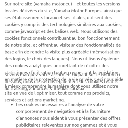
zéro problème.
Sur notre site (yamaha-motor.eu) – et toutes les versions
locales dérivées du site, Yamaha Motor Europes, ainsi que
ses établissements locaux et ses filiales, utilisent des
cookies y compris des technologies similaires aux cookies,
TROUVEZ VOTRE CONCESSIONNAIRE LE PLUS
comme javascript et des balises web. Nous utilisons des
PROCHE
cookies fonctionnels contribuant au bon fonctionnement
de notre site, et offrant au visiteur des fonctionnalités de
base afin de rendre la visite plus agréable (mémorisation
des logins, le choix des langues). Nous utilisons également
des cookies analytiques permettant de récolter des
statistiques d’utilisation tout en respectant la législation
CORPORATE
Si vous marquez votre accord en cliquant sur le bouton ci-
en matière de la protection de la vie privée. Ceci nous aide
dessous, nous utiliserons également des cookies relatifs
à mieux comprendre la manière dont vous utilisez notre
au tracking, annonces & médias sociaux :
BUSINESS
site en vue de l’optimiser, tout comme nos produits,
services et actions marketing.
Les cookies nécessaires à l’analyse de votre
PLUS YAMAHA
comportement de navigation et à la fourniture
d’annonces nous aident à vous présenter des offres
SUPPORT
publicitaires relevantes sur nos gammes et à vous