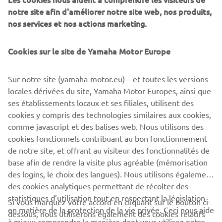
marketing et que vous souhaitez la retirer, vous pouvez le
notre site afin d'améliorer notre site web, nos produits,
faire via votre profil
MyYamaha
nos services et nos actions marketing.
En poursuivant, vous confirmez avoir lu la politique de
confidentialité.
Cookies sur le site de Yamaha Motor Europe
Sur notre site (yamaha-motor.eu) – et toutes les versions
DEMANDER UN ESSAI DE CONDUITE
locales dérivées du site, Yamaha Motor Europes, ainsi que
ses établissements locaux et ses filiales, utilisent des
cookies y compris des technologies similaires aux cookies,
comme javascript et des balises web. Nous utilisons des
Les essais avec un permis provisoire ne sont pas autorisés.
cookies fonctionnels contribuant au bon fonctionnement
de notre site, et offrant au visiteur des fonctionnalités de
base afin de rendre la visite plus agréable (mémorisation
des logins, le choix des langues). Nous utilisons également
des cookies analytiques permettant de récolter des
statistiques d’utilisation tout en respectant la législation
CORPORATE
Si vous marquez votre accord en cliquant sur le bouton ci-
en matière de la protection de la vie privée. Ceci nous aide
dessous, nous utiliserons également des cookies relatifs
à mieux comprendre la manière dont vous utilisez notre