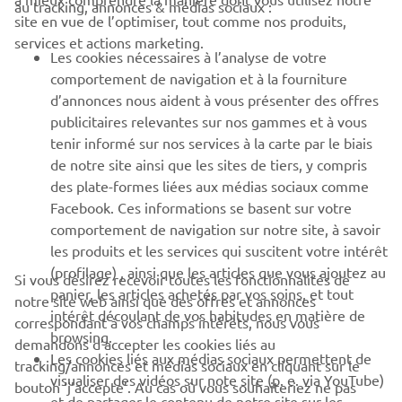
au tracking, annonces & médias sociaux :
BUSINESS
site en vue de l’optimiser, tout comme nos produits,
services et actions marketing.
Les cookies nécessaires à l’analyse de votre
PLUS YAMAHA
comportement de navigation et à la fourniture
d’annonces nous aident à vous présenter des offres
SUPPORT
publicitaires relevantes sur nos gammes et à vous
tenir informé sur nos services à la carte par le biais
de notre site ainsi que les sites de tiers, y compris
NEWSLETTER
des plate-formes liées aux médias sociaux comme
Facebook. Ces informations se basent sur votre
Découvrez en exclusivité les dernières offres, les événements
comportement de navigation sur notre site, à savoir
spéciaux, les nouveautés et bien plus encore
les produits et les services qui suscitent votre intérêt
(profilage) , ainsi que les articles que vous ajoutez au
Si vous désirez recevoir toutes les fonctionnalités de
panier, les articles achetés par vos soins, et tout
notre site web ainsi que des offres et annonces
intérêt découlant de vos habitudes en matière de
S'ABONNER
correspondant à vos champs intérêts, nous vous
browsing.
demandons d’accepter les cookies liés au
Les cookies liés aux médias sociaux permettent de
tracking/annonces et médias sociaux en cliquant sur le
Lisez notre politique de confidentialité pour savoir comment
visualiser des vidéos sur note site (p. e. via YouTube)
bouton ‘j’accepte’. Au cas où vous souhaiteriez ne pas
nous traitons vos données personnelles :
Politique de
et de partager le contenu de notre site sur les