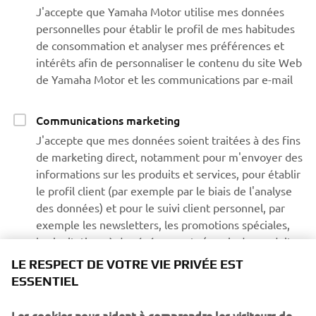
J'accepte que Yamaha Motor utilise mes données
personnelles pour établir le profil de mes habitudes
de consommation et analyser mes préférences et
intérêts afin de personnaliser le contenu du site Web
de Yamaha Motor et les communications par e-mail
Communications marketing
J'accepte que mes données soient traitées à des fins
de marketing direct, notamment pour m'envoyer des
informations sur les produits et services, pour établir
le profil client (par exemple par le biais de l'analyse
des données) et pour le suivi client personnel, par
exemple les newsletters, les promotions spéciales,
les invitations à des événements (essais de conduite
et salons professionnels)
LE RESPECT DE VOTRE VIE PRIVÉE EST
ESSENTIEL
Si vous avez précédemment accordé une autorisation de
Les cookies nous aident à comprendre les visiteurs de