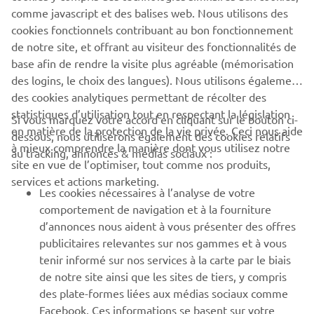
comme javascript et des balises web. Nous utilisons des
Les essais avec un permis provisoire ne sont pas autorisés.
cookies fonctionnels contribuant au bon fonctionnement
de notre site, et offrant au visiteur des fonctionnalités de
base afin de rendre la visite plus agréable (mémorisation
des logins, le choix des langues). Nous utilisons également
des cookies analytiques permettant de récolter des
statistiques d’utilisation tout en respectant la législation
CORPORATE
Si vous marquez votre accord en cliquant sur le bouton ci-
en matière de la protection de la vie privée. Ceci nous aide
dessous, nous utiliserons également des cookies relatifs
à mieux comprendre la manière dont vous utilisez notre
au tracking, annonces & médias sociaux :
BUSINESS
site en vue de l’optimiser, tout comme nos produits,
services et actions marketing.
Les cookies nécessaires à l’analyse de votre
PLUS YAMAHA
comportement de navigation et à la fourniture
d’annonces nous aident à vous présenter des offres
SUPPORT
publicitaires relevantes sur nos gammes et à vous
tenir informé sur nos services à la carte par le biais
de notre site ainsi que les sites de tiers, y compris
NEWSLETTER
des plate-formes liées aux médias sociaux comme
Facebook. Ces informations se basent sur votre
Découvrez en exclusivité les dernières offres, les événements