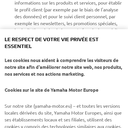
informations sur les produits et services, pour établir
le profil client (par exemple par le biais de l'analyse
des données) et pour le suivi client personnel, par
exemple les newsletters, les promotions spéciales,
les invitations à des événements (essais de conduite
et salons professionnels)
LE RESPECT DE VOTRE VIE PRIVÉE EST
ESSENTIEL
Si vous avez précédemment accordé une autorisation de
Les cookies nous aident à comprendre les visiteurs de
marketing et que vous souhaitez la retirer, vous pouvez le
notre site afin d'améliorer notre site web, nos produits,
faire via votre profil
MyYamaha
nos services et nos actions marketing.
En poursuivant, vous confirmez avoir lu la politique de
confidentialité.
Cookies sur le site de Yamaha Motor Europe
Sur notre site (yamaha-motor.eu) – et toutes les versions
DEMANDER UN ESSAI DE CONDUITE
locales dérivées du site, Yamaha Motor Europes, ainsi que
ses établissements locaux et ses filiales, utilisent des
cookies y compris des technologies similaires aux cookies,