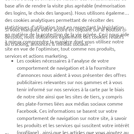
base afin de rendre la visite plus agréable (mémorisation
des logins, le choix des langues). Nous utilisons également
des cookies analytiques permettant de récolter des
statistiques d’utilisation tout en respectant la législation
CORPORATE
Si vous marquez votre accord en cliquant sur le bouton ci-
en matière de la protection de la vie privée. Ceci nous aide
dessous, nous utiliserons également des cookies relatifs
à mieux comprendre la manière dont vous utilisez notre
au tracking, annonces & médias sociaux :
BUSINESS
site en vue de l’optimiser, tout comme nos produits,
services et actions marketing.
Les cookies nécessaires à l’analyse de votre
PLUS YAMAHA
comportement de navigation et à la fourniture
d’annonces nous aident à vous présenter des offres
SUPPORT
publicitaires relevantes sur nos gammes et à vous
tenir informé sur nos services à la carte par le biais
de notre site ainsi que les sites de tiers, y compris
NEWSLETTER
des plate-formes liées aux médias sociaux comme
Facebook. Ces informations se basent sur votre
Découvrez en exclusivité les dernières offres, les événements
comportement de navigation sur notre site, à savoir
spéciaux, les nouveautés et bien plus encore
les produits et les services qui suscitent votre intérêt
(profilage) , ainsi que les articles que vous ajoutez au