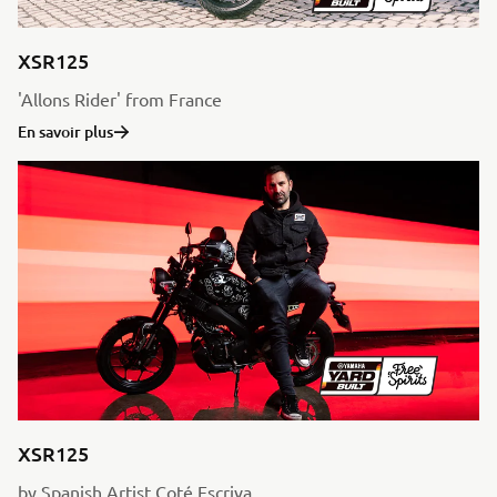
XSR125
'Allons Rider' from France
En savoir plus
XSR125
by Spanish Artist Coté Escriva