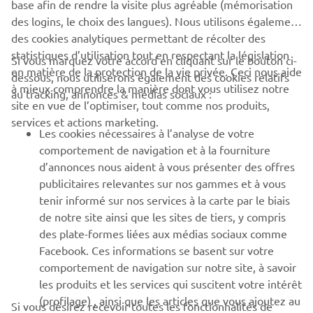
base afin de rendre la visite plus agréable (mémorisation
des logins, le choix des langues). Nous utilisons également
des cookies analytiques permettant de récolter des
statistiques d’utilisation tout en respectant la législation
CORPORATE
Si vous marquez votre accord en cliquant sur le bouton ci-
en matière de la protection de la vie privée. Ceci nous aide
dessous, nous utiliserons également des cookies relatifs
à mieux comprendre la manière dont vous utilisez notre
au tracking, annonces & médias sociaux :
BUSINESS
site en vue de l’optimiser, tout comme nos produits,
services et actions marketing.
Les cookies nécessaires à l’analyse de votre
PLUS YAMAHA
comportement de navigation et à la fourniture
d’annonces nous aident à vous présenter des offres
SUPPORT
publicitaires relevantes sur nos gammes et à vous
tenir informé sur nos services à la carte par le biais
de notre site ainsi que les sites de tiers, y compris
NEWSLETTER
des plate-formes liées aux médias sociaux comme
Facebook. Ces informations se basent sur votre
Découvrez en exclusivité les dernières offres, les événements
comportement de navigation sur notre site, à savoir
spéciaux, les nouveautés et bien plus encore
les produits et les services qui suscitent votre intérêt
(profilage) , ainsi que les articles que vous ajoutez au
Si vous désirez recevoir toutes les fonctionnalités de