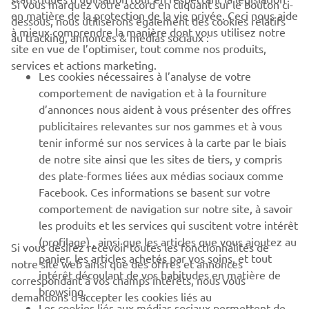
Si vous marquez votre accord en cliquant sur le bouton ci-
en matière de la protection de la vie privée. Ceci nous aide
dessous, nous utiliserons également des cookies relatifs
à mieux comprendre la manière dont vous utilisez notre
au tracking, annonces & médias sociaux :
BUSINESS
site en vue de l’optimiser, tout comme nos produits,
services et actions marketing.
Les cookies nécessaires à l’analyse de votre
PLUS YAMAHA
comportement de navigation et à la fourniture
d’annonces nous aident à vous présenter des offres
SUPPORT
publicitaires relevantes sur nos gammes et à vous
tenir informé sur nos services à la carte par le biais
de notre site ainsi que les sites de tiers, y compris
NEWSLETTER
des plate-formes liées aux médias sociaux comme
Facebook. Ces informations se basent sur votre
Découvrez en exclusivité les dernières offres, les événements
comportement de navigation sur notre site, à savoir
spéciaux, les nouveautés et bien plus encore
les produits et les services qui suscitent votre intérêt
(profilage) , ainsi que les articles que vous ajoutez au
Si vous désirez recevoir toutes les fonctionnalités de
panier, les articles achetés par vos soins, et tout
notre site web ainsi que des offres et annonces
intérêt découlant de vos habitudes en matière de
S'ABONNER
correspondant à vos champs intérêts, nous vous
browsing.
demandons d’accepter les cookies liés au
Les cookies liés aux médias sociaux permettent de