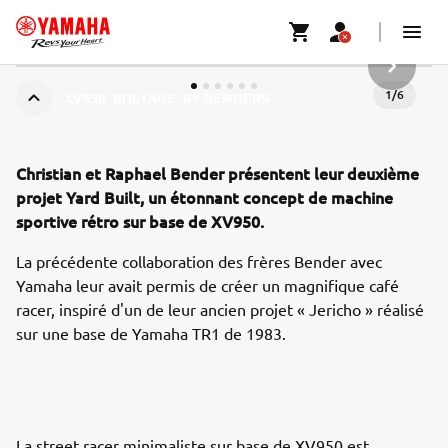
ARTICLE
1
/
6
XV950 'BOLTAGE' BY BENDERS
Christian et Raphael Bender présentent leur deuxième
projet Yard Built, un étonnant concept de machine
sportive rétro sur base de XV950.
La précédente collaboration des frères Bender avec
Yamaha leur avait permis de créer un magnifique café
racer, inspiré d'un de leur ancien projet « Jericho » réalisé
sur une base de Yamaha TR1 de 1983.
La street racer minimaliste sur base de XV950 est