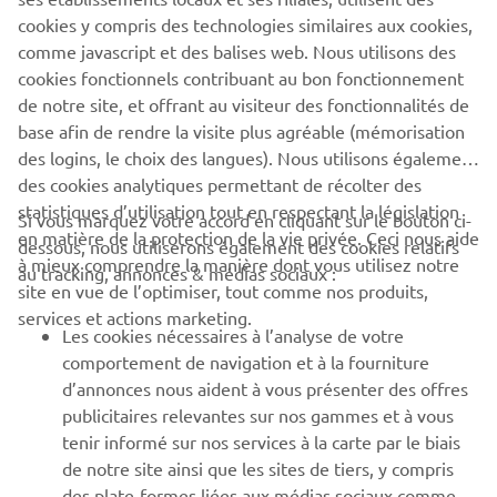
cookies y compris des technologies similaires aux cookies,
Naked
,
Sport Heritage
,
Adventure
and
Sport Touring
comme javascript et des balises web. Nous utilisons des
models.
cookies fonctionnels contribuant au bon fonctionnement
de notre site, et offrant au visiteur des fonctionnalités de
base afin de rendre la visite plus agréable (mémorisation
des logins, le choix des langues). Nous utilisons également
des cookies analytiques permettant de récolter des
statistiques d’utilisation tout en respectant la législation
CORPORATE
Si vous marquez votre accord en cliquant sur le bouton ci-
en matière de la protection de la vie privée. Ceci nous aide
dessous, nous utiliserons également des cookies relatifs
à mieux comprendre la manière dont vous utilisez notre
au tracking, annonces & médias sociaux :
BUSINESS
site en vue de l’optimiser, tout comme nos produits,
services et actions marketing.
Les cookies nécessaires à l’analyse de votre
PLUS YAMAHA
comportement de navigation et à la fourniture
d’annonces nous aident à vous présenter des offres
SUPPORT
publicitaires relevantes sur nos gammes et à vous
tenir informé sur nos services à la carte par le biais
de notre site ainsi que les sites de tiers, y compris
NEWSLETTER
des plate-formes liées aux médias sociaux comme