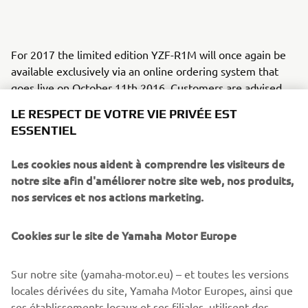
For 2017 the limited edition YZF-R1M will once again be
available exclusively via an online ordering system that
goes live on October 11th 2016. Customers are advised
place their reservations as soon as possible in order to
LE RESPECT DE VOTRE VIE PRIVÉE EST
secure this exclusive limited edition track and race bike,
ESSENTIEL
which also entitles owners to a place on the 2017 Yamaha
Racing Experience.
Les cookies nous aident à comprendre les visiteurs de
notre site afin d'améliorer notre site web, nos produits,
Over the last 2 years the Yamaha line up has seen the
nos services et nos actions marketing.
introduction of many exciting and innovative new models
that have really caught the imagination of today's riders,
and for 2017 these will be available in a range of vibrant
Cookies sur le site de Yamaha Motor Europe
new colours.
Sur notre site (yamaha-motor.eu) – et toutes les versions
Please click on the link to see full details of the YZF-R1M
locales dérivées du site, Yamaha Motor Europes, ainsi que
online application process, as well as the full range of
ses établissements locaux et ses filiales, utilisent des
colour options for Yamaha's 2017
Supersport
,
Hyper