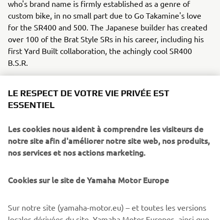
who's brand name is firmly established as a genre of
custom bike, in no small part due to Go Takamine's love
for the SR400 and 500. The Japanese builder has created
over 100 of the Brat Style SRs in his career, including his
first Yard Built collaboration, the achingly cool SR400
B.S.R.
"The SCR950 Scrambler is a natural evolution of the Sport
LE RESPECT DE VOTRE VIE PRIVÉE EST
Heritage range," commented Yamaha Motor Europe
ESSENTIEL
Marketing Coordinator Cristian Barelli. "It's an iconic style
of motorcycle that fits perfectly into our offering. Today
Les cookies nous aident à comprendre les visiteurs de
the desire to keep going when the tarmac runs out is
notre site afin d'améliorer notre site web, nos produits,
more and more common, so the SCR950 is made to let
nos services et nos actions marketing.
the adventure continue! To show this we turned to a
builder we have wanted to work with for sometime, and
the result is stunning. Go Takamine has perfectly captured
Cookies sur le site de Yamaha Motor Europe
the spirit of the scrambler, and his influence and style is
clear in the build. We love how he was able to turn the
Sur notre site (yamaha-motor.eu) – et toutes les versions
single airhead SR into a scrambler style cool toy, and we
locales dérivées du site, Yamaha Motor Europes, ainsi que