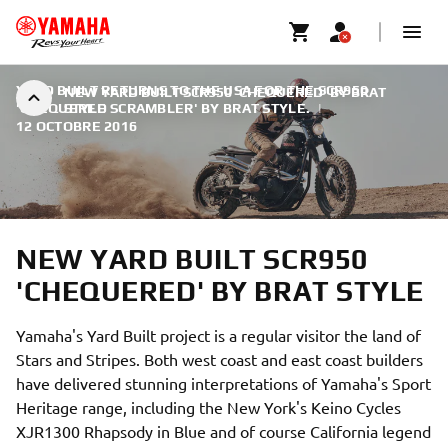
YARD BUILT RETURNS TO THE USA FOR THE SCR950
NEW YARD BUILT SCR950 'CHEQUERED' BY BRAT
'CHEQUERED SCRAMBLER' BY BRAT STYLE.
STYLE
|
12 OCTOBRE 2016
NEW YARD BUILT SCR950
'CHEQUERED' BY BRAT STYLE
Yamaha's Yard Built project is a regular visitor the land of
Stars and Stripes. Both west coast and east coast builders
have delivered stunning interpretations of Yamaha's Sport
Heritage range, including the New York's Keino Cycles
XJR1300 Rhapsody in Blue and of course California legend