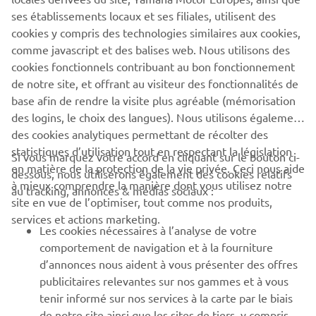
wanted the same feeling with the SCR, which he delivered
ses établissements locaux et ses filiales, utilisent des
in proper Brat Style!"
cookies y compris des technologies similaires aux cookies,
comme javascript et des balises web. Nous utilisons des
To find out more about Brat Style vsit:
www.bratstyle.com
cookies fonctionnels contribuant au bon fonctionnement
de notre site, et offrant au visiteur des fonctionnalités de
base afin de rendre la visite plus agréable (mémorisation
des logins, le choix des langues). Nous utilisons également
des cookies analytiques permettant de récolter des
statistiques d’utilisation tout en respectant la législation
CORPORATE
Si vous marquez votre accord en cliquant sur le bouton ci-
en matière de la protection de la vie privée. Ceci nous aide
dessous, nous utiliserons également des cookies relatifs
à mieux comprendre la manière dont vous utilisez notre
au tracking, annonces & médias sociaux :
BUSINESS
site en vue de l’optimiser, tout comme nos produits,
services et actions marketing.
Les cookies nécessaires à l’analyse de votre
PLUS YAMAHA
comportement de navigation et à la fourniture
d’annonces nous aident à vous présenter des offres
SUPPORT
publicitaires relevantes sur nos gammes et à vous
tenir informé sur nos services à la carte par le biais
de notre site ainsi que les sites de tiers, y compris