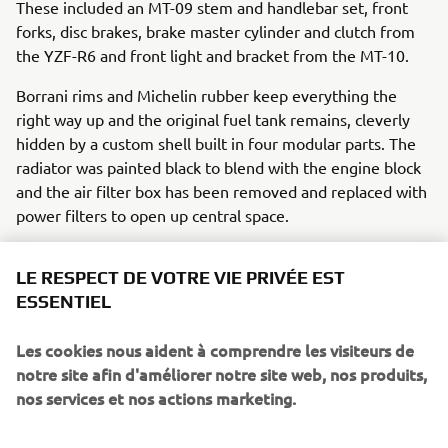
These included an MT-09 stem and handlebar set, front
forks, disc brakes, brake master cylinder and clutch from
the YZF-R6 and front light and bracket from the MT-10.
Borrani rims and Michelin rubber keep everything the
right way up and the original fuel tank remains, cleverly
hidden by a custom shell built in four modular parts. The
radiator was painted black to blend with the engine block
and the air filter box has been removed and replaced with
power filters to open up central space.
The standard XSR700 exhaust is removed in favour of a
LE RESPECT DE VOTRE VIE PRIVÉE EST
rather more aggressive sounding full SC Project system
ESSENTIEL
and a rear subframe is custom made to bolt on, allowing
access to tools and battery. Ride height gets a lift by
Les cookies nous aident à comprendre les visiteurs de
15mm with a Gears Racing shock and a custom seat is
notre site afin d'améliorer notre site web, nos produits,
added with high quality cowhide. At the front clever fork
nos services et nos actions marketing.
sleeves incorporate the front turn signal and the bike is
finished with old school blue and yellow Yamaha Racing
colours, given a modern, light-hearted twist to stand out.