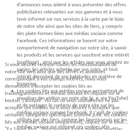
d’annonces nous aident à vous présenter des offres
SUPPORT
publicitaires relevantes sur nos gammes et à vous
tenir informé sur nos services à la carte par le biais
de notre site ainsi que les sites de tiers, y compris
NEWSLETTER
des plate-formes liées aux médias sociaux comme
Facebook. Ces informations se basent sur votre
Découvrez en exclusivité les dernières offres, les événements
comportement de navigation sur notre site, à savoir
spéciaux, les nouveautés et bien plus encore
les produits et les services qui suscitent votre intérêt
(profilage) , ainsi que les articles que vous ajoutez au
Si vous désirez recevoir toutes les fonctionnalités de
panier, les articles achetés par vos soins, et tout
notre site web ainsi que des offres et annonces
intérêt découlant de vos habitudes en matière de
S'ABONNER
correspondant à vos champs intérêts, nous vous
browsing.
demandons d’accepter les cookies liés au
Les cookies liés aux médias sociaux permettent de
tracking/annonces et médias sociaux en cliquant sur le
Lisez notre politique de confidentialité pour savoir comment
visualiser des vidéos sur note site (p. e. via YouTube)
bouton ‘j’accepte’. Au cas où vous souhaiteriez ne pas
nous traitons vos données personnelles :
Politique de
et de partager le contenu de notre site sur les
Confidentialité
accepter ces cookies ou si vous désirez n’accepter que
médias sociaux comme Facebook. Il s’agit de cookies
certaines catégories spécifiques (comme p.ex. les cookies
utilisés par des tiers, comme les fournisseurs sur les
liés aux médias sociaux uniquement), cliquez sur le bouton
Belgium (French)
médias sociaux qui utilisent ces cookies afin
"En Savoir Plus". Vous pourrez à tout moment modifier
d’analyser votre comportement de navigation sur