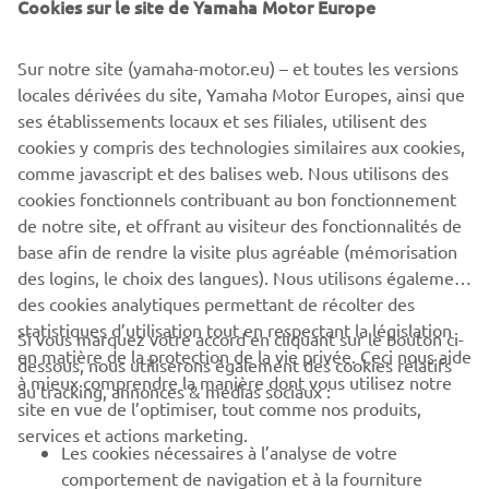
Cookies sur le site de Yamaha Motor Europe
The Yard Built XSR700 Otokomae makes a bold statement
Sur notre site (yamaha-motor.eu) – et toutes les versions
for the custom argument, a real street tracker with
locales dérivées du site, Yamaha Motor Europes, ainsi que
attitude.
ses établissements locaux et ses filiales, utilisent des
cookies y compris des technologies similaires aux cookies,
For more info on Ad Hoc Café Racers
comme javascript et des balises web. Nous utilisons des
visit:
www.adhocaferacers.com
cookies fonctionnels contribuant au bon fonctionnement
de notre site, et offrant au visiteur des fonctionnalités de
base afin de rendre la visite plus agréable (mémorisation
des logins, le choix des langues). Nous utilisons également
des cookies analytiques permettant de récolter des
statistiques d’utilisation tout en respectant la législation
CORPORATE
Si vous marquez votre accord en cliquant sur le bouton ci-
en matière de la protection de la vie privée. Ceci nous aide
dessous, nous utiliserons également des cookies relatifs
à mieux comprendre la manière dont vous utilisez notre
au tracking, annonces & médias sociaux :
BUSINESS
site en vue de l’optimiser, tout comme nos produits,
services et actions marketing.
Les cookies nécessaires à l’analyse de votre
PLUS YAMAHA
comportement de navigation et à la fourniture