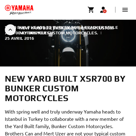
YARD BUILT HEADS TO TURKEY FOR A TRACKER STYLE
NEW YARD BUILT XSR700 BY BUNKER CUSTOM
XSR700 BY BUNKER CUSTOM MOTORCYCLES.
MOTORCYCLES
|
25 AVRIL 2016
NEW YARD BUILT XSR700 BY
BUNKER CUSTOM
MOTORCYCLES
With spring well and truly underway Yamaha heads to
Istanbul in Turkey to collaborate with a new member of
the Yard Built family, Bunker Custom Motorcycles.
Brothers Can and Mert Uzer are not your typical custom