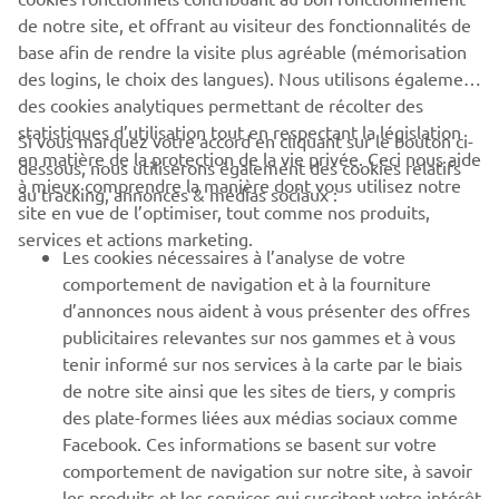
de notre site, et offrant au visiteur des fonctionnalités de
base afin de rendre la visite plus agréable (mémorisation
des logins, le choix des langues). Nous utilisons également
des cookies analytiques permettant de récolter des
statistiques d’utilisation tout en respectant la législation
CORPORATE
Si vous marquez votre accord en cliquant sur le bouton ci-
en matière de la protection de la vie privée. Ceci nous aide
dessous, nous utiliserons également des cookies relatifs
à mieux comprendre la manière dont vous utilisez notre
au tracking, annonces & médias sociaux :
BUSINESS
site en vue de l’optimiser, tout comme nos produits,
services et actions marketing.
Les cookies nécessaires à l’analyse de votre
PLUS YAMAHA
comportement de navigation et à la fourniture
d’annonces nous aident à vous présenter des offres
SUPPORT
publicitaires relevantes sur nos gammes et à vous
tenir informé sur nos services à la carte par le biais
de notre site ainsi que les sites de tiers, y compris
NEWSLETTER
des plate-formes liées aux médias sociaux comme
Facebook. Ces informations se basent sur votre
Découvrez en exclusivité les dernières offres, les événements
comportement de navigation sur notre site, à savoir
spéciaux, les nouveautés et bien plus encore
les produits et les services qui suscitent votre intérêt