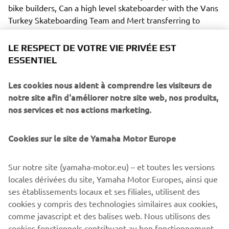
bike builders, Can a high level skateboarder with the Vans
Turkey Skateboarding Team and Mert transferring to
building bikes full-time following a career in Digital
Advertising.
LE RESPECT DE VOTRE VIE PRIVÉE EST
ESSENTIEL
Les cookies nous aident à comprendre les visiteurs de
notre site afin d'améliorer notre site web, nos produits,
The two first caught the attention and interest of Yamaha
nos services et nos actions marketing.
Motor Europe with their distinctive 1982 Yamaha SR500
build. The super clean classic Yamaha custom screamed
Cookies sur le site de Yamaha Motor Europe
handmade and raw, and most appropriately was definitely
built to ride. As a result the collaboration with Yard Built
Sur notre site (yamaha-motor.eu) – et toutes les versions
was born and the two have been busy over the last few
locales dérivées du site, Yamaha Motor Europes, ainsi que
months adding their Bunker Custom style to the Yamaha
ses établissements locaux et ses filiales, utilisent des
XSR700, delivering a rugged, tracker style machine that
cookies y compris des technologies similaires aux cookies,
looks ready to tackle the beaches, mountain roads and
comme javascript et des balises web. Nous utilisons des
anything else you want to throw at it.
cookies fonctionnels contribuant au bon fonctionnement