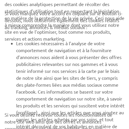
des cookies analytiques permettant de récolter des
statistiques d’utilisation tout en respectant la législation
CORPORATE
Si vous marquez votre accord en cliquant sur le bouton ci-
en matière de la protection de la vie privée. Ceci nous aide
dessous, nous utiliserons également des cookies relatifs
à mieux comprendre la manière dont vous utilisez notre
au tracking, annonces & médias sociaux :
BUSINESS
site en vue de l’optimiser, tout comme nos produits,
services et actions marketing.
Les cookies nécessaires à l’analyse de votre
PLUS YAMAHA
comportement de navigation et à la fourniture
d’annonces nous aident à vous présenter des offres
SUPPORT
publicitaires relevantes sur nos gammes et à vous
tenir informé sur nos services à la carte par le biais
de notre site ainsi que les sites de tiers, y compris
NEWSLETTER
des plate-formes liées aux médias sociaux comme
Facebook. Ces informations se basent sur votre
Découvrez en exclusivité les dernières offres, les événements
comportement de navigation sur notre site, à savoir
spéciaux, les nouveautés et bien plus encore
les produits et les services qui suscitent votre intérêt
(profilage) , ainsi que les articles que vous ajoutez au
Si vous désirez recevoir toutes les fonctionnalités de
panier, les articles achetés par vos soins, et tout
notre site web ainsi que des offres et annonces
intérêt découlant de vos habitudes en matière de
S'ABONNER
correspondant à vos champs intérêts, nous vous