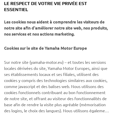
LE RESPECT DE VOTRE VIE PRIVÉE EST
ESSENTIEL
Les cookies nous aident à comprendre les visiteurs de
New Yamaha T7 Concept: An expression of know-how
notre site afin d'améliorer notre site web, nos produits,
and passion
nos services et nos actions marketing.
The original Ténéré spirit that made Yamaha one of the
greatest names in Rally and Adventure riding has never
Cookies sur le site de Yamaha Motor Europe
gone away, and is forever in the company’s DNA.
Adventure represents a very pure and essential way of
Sur notre site (yamaha-motor.eu) – et toutes les versions
enjoying motorcycle riding for Yamaha– offering feelings
locales dérivées du site, Yamaha Motor Europes, ainsi que
of utter freedom and discovery, traveling to stunning
ses établissements locaux et ses filiales, utilisent des
places even when there are no roads to get there. Now
cookies y compris des technologies similaires aux cookies,
Yamaha are about to give the world a glimpse of the
comme javascript et des balises web. Nous utilisons des
future with the unveiling of the T7 Concept at EICMA.
cookies fonctionnels contribuant au bon fonctionnement
de notre site, et offrant au visiteur des fonctionnalités de
base afin de rendre la visite plus agréable (mémorisation
des logins, le choix des langues). Nous utilisons également