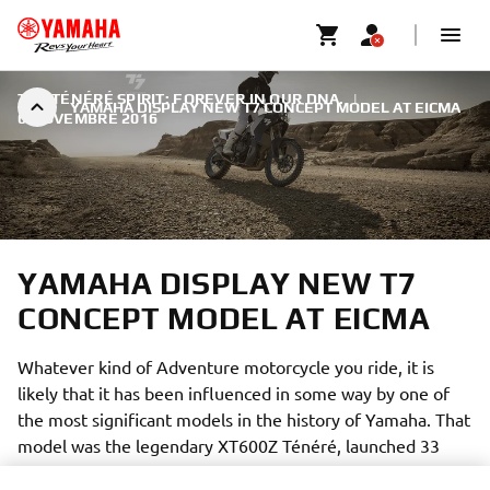
THE TÉNÉRÉ SPIRIT: FOREVER IN OUR DNA.
|
YAMAHA DISPLAY NEW T7 CONCEPT MODEL AT EICMA
6 NOVEMBRE 2016
YAMAHA DISPLAY NEW T7
CONCEPT MODEL AT EICMA
Whatever kind of Adventure motorcycle you ride, it is
likely that it has been influenced in some way by one of
the most significant models in the history of Yamaha. That
model was the legendary XT600Z Ténéré, launched 33
years ago at the Paris Show.