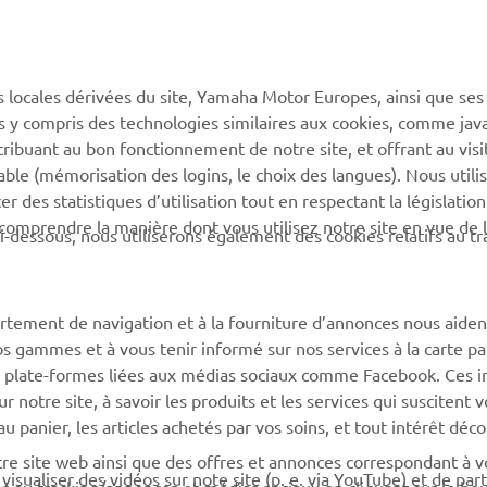
PLUS YAMAHA
SUPPORT
s locales dérivées du site, Yamaha Motor Europes, ainsi que ses
ies y compris des technologies similaires aux cookies, comme java
MyYamaha
Support de la boutique en
tribuant au bon fonctionnement de notre site, et offrant au visi
ligne
Yamaha Music
éable (mémorisation des logins, le choix des langues). Nous utili
Catalogue pièces
 des statistiques d’utilisation tout en respectant la législatio
Yamaha Racing
détachées
 comprendre la manière dont vous utilisez notre site en vue de l
i-dessous, nous utiliserons également des cookies relatifs au tr
Yamaha Motor Global
Demande d'entretien
Applications mobiles
Réseau Yamaha
rtement de navigation et à la fourniture d’annonces nous aiden
Gestion des déchets de
os gammes et à vous tenir informé sur nos services à la carte par
batteries
 des plate-formes liées aux médias sociaux comme Facebook. Ces 
notre site, à savoir les produits et les services qui suscitent v
 au panier, les articles achetés par vos soins, et tout intérêt déc
otre site web ainsi que des offres et annonces correspondant à 
isualiser des vidéos sur note site (p. e. via YouTube) et de par