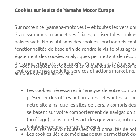
Cookies sur le site de Yamaha Motor Europe
CORPORATE
BUSINESS
Sur notre site (yamaha-motor.eu) – et toutes les version
établissements locaux et ses filiales, utilisent des cook
Découvrez Yamaha
Systèmes pour VAE
balises web. Nous utilisons des cookies fonctionnels con
News
Autorités
fonctionnalités de base afin de rendre la visite plus agr
également des cookies analytiques permettant de récolter
Événements
Parcours de golf
de la protection de la vie privée. Ceci nous aide à mieux
Si vous marquez votre accord en cliquant sur le bouton c
Press
Premiers secours
tout comme nos produits, services et actions marketing.
annonces & médias sociaux :
Travailler à Yamaha
Écoles de conduite
Devenir revendeur
Robotics
Les cookies nécessaires à l’analyse de votre compo
présenter des offres publicitaires relevantes sur n
Politique en matière de
Partenariats
notre site ainsi que les sites de tiers, y compris
droits humains
Informations techniques
se basent sur votre comportement de navigation sur 
Politique de durabilitè de
pour les réparateurs
(profilage) , ainsi que les articles que vous ajoutez
base
indépendants
habitudes en matière de browsing.
Si vous désirez recevoir toutes les fonctionnalités de n
Les cookies liés aux médias sociaux permettent de v