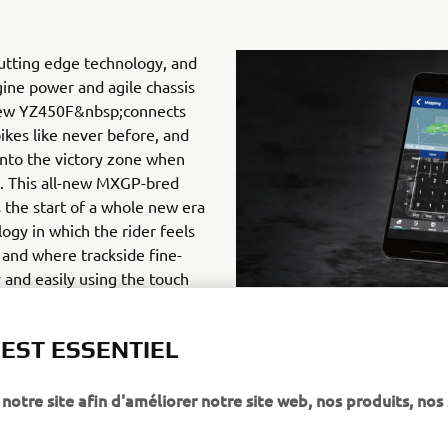
cutting edge technology, and
ine power and agile chassis
ew YZ450F&nbsp;connects
bikes like never before, and
into the victory zone when
t. This all-new MXGP-bred
 the start of a whole new era
ogy in which the rider feels
 and where trackside fine-
 and easily using the touch
Google Play&nbsp;(Android)
 EST ESSENTIEL
notre site afin d'améliorer notre site web, nos produits, nos 