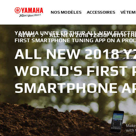
NOS MODÈLES
ACCESSOIRES
VÊTEM
YAMAHA UNVEILED THEIR ALL-NEW ELECTRI
NEWS
ALL NEW 2018 YZ450F WITH T
FIRST SMARTPHONE TUNING APP ON A PRO
ALL NEW 2018 Y
WORLD'S FIRST
SMARTPHONE A