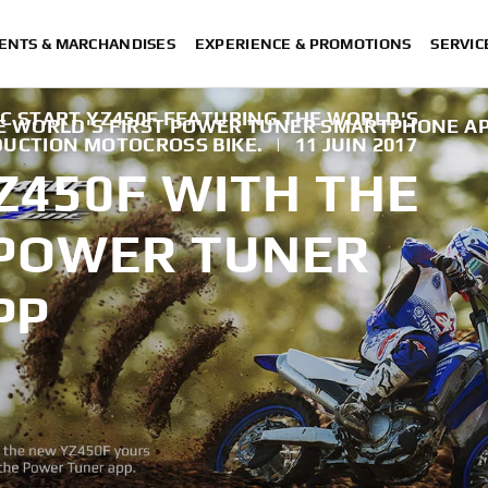
ENTS & MARCHANDISES
EXPERIENCE & PROMOTIONS
SERVIC
C START YZ450F FEATURING THE WORLD'S
HE WORLD'S FIRST POWER TUNER SMARTPHONE A
DUCTION MOTOCROSS BIKE.
|
11 JUIN 2017
Z450F WITH THE
 POWER TUNER
PP